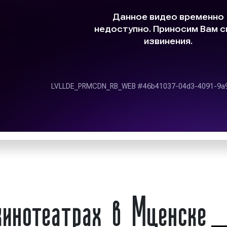
Реклама в кинотеат
редства достижения
представителей индор
кламу на выбранных
indoor-рекламы является
у, проводим анализ
услугу заранее определе
мы. При проведении
аудитории при пров
различные форматы.
использованием индо
вы получаете высокий
спрогнозировать. Дан
рекламодателям быстро
наименьшими затрата
рекламную информацию
покупателей.
Виды рекламы в кин
Существуют различные в
инотеатрах в Мценске
выделают следующие рек
1)
В зависимости от мате
листовки, буклеты,