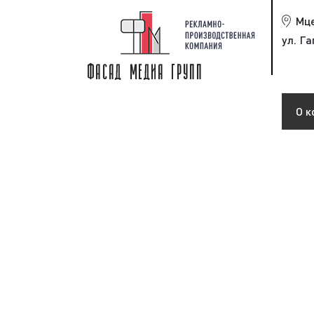
Мц
ул. Га
О к