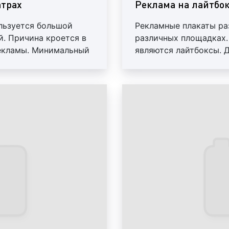
атрах
Реклама на лайтбок
Пример рекламы на экран
ользуется большой
Рекламные плакаты ра
. Причина кроется в
различных площадках.
екламы. Минимальный
являются лайтбоксы. 
рекламные лайтбокс
 В стоимость входят
представляет собой с
формат рекламы яв
яем отчет
внутри. Отличием дан
востребованным ср
наличие внутренней п
агентства. Причин
от порчи стеклом. Ла
стоимости изгото
качестве места разме
долговечности данн
Пример рекламного лайтб
промоакции в кино
использует клиен
ориентирована на 
данные клиенты либ
либо планируют вы