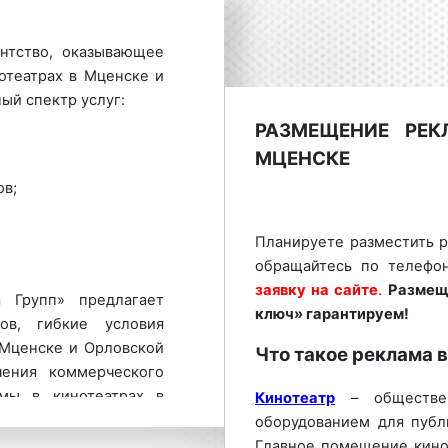
нтство, оказывающее
отеатрах в Мценске и
ый спектр услуг:
РАЗМЕЩЕНИЕ РЕК
МЦЕНСКЕ
в;
Планируете разместить р
обращайтесь по телефо
заявку на сайте
.
Размещ
 Групп» предлагает
ключ» гарантируем!
ов, гибкие условия
 Мценске и Орловской
Что такое реклама 
чения коммерческого
мы в кинотеатрах в
Кинотеатр
– обществен
у:
8 800 201-23-74
оборудованием для публ
мещение рекламы в
Главное помещение кинот