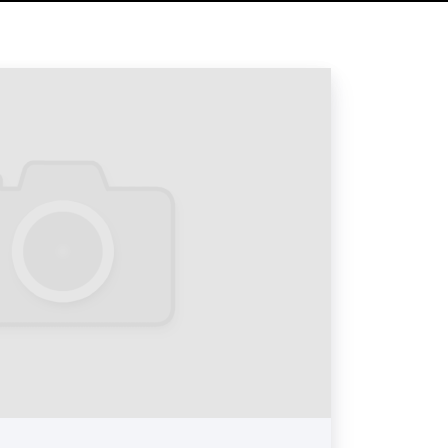
ные рекламные материалы очень
и рекламодателей, поскольку
окой эффективностью провести
нию товаров и услуг. Высокая
словливается тем, что посетитель
% вероятностью возьмет листовку,
 и увидит размещенную на них
ых материалов в кинотеатре:
 в кинотеатрах. Рекламные ролики,
еред показом фильмов или
кранах в кинотеатрах, привлекают
имания. Данный формат очень
х клиентов, которые считают их
ным видом рекламы.