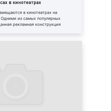
сах в кинотеатрах
е в кинотеатре:
змещаются в кинотеатрах на
 Одними из самых популярных
Данная рекламная конструкция
ы на стенах в кинотеатрах. Данный
ветовой короб с рекламным плакатом
ляется чрезвычайно популярным и
ной рекламной конструкции является
еди клиентов нашего рекламного
одсветки. Рекламный плакат защищен
а популярности кроется в низкой
йтбокс хорошо зарекомендовал себя в
вления, хорошей заметности и
щения рекламы в кинотеатре
ого рекламного формата.
окса в кинотеатре:
театрах. Данный формат зачастую
ты, рекламная кампания которых
контакт с публикой. Как правило,
о рекламируют собственный бренд,
вести на рынок новый товар или