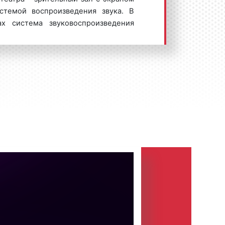
стемой воспроизведения звука. В
ах система звуковоспроизведения
льких громкоговорителей,
ный звук. Первые стационарные
 России «электротеатрами».
х Мценска отличается высокой
ольшой популярностью среди
го бизнеса. Реклама в кинотеатрах
дин из видов indoor-рекламы.
r-реклама или реклама внутри
ационное сообщение о товаре или
 стационарных стендах, экранах и
трукциях, установленных внутри
оружений. Иногда рекламу внутри
утренняя реклама», «интерьерная
 Advertising». Индор-реклама
овидность рекламы «Out of Home».