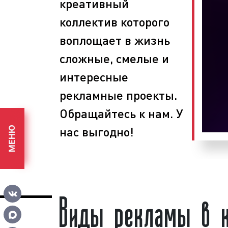
креативный
определяем задачи, способы и с
коллектив которого
поставленных целей, размещаем ре
поверхностях, собираем статистик
воплощает в жизнь
эффективности размещения рекла
сложные, смелые и
рекламных кампаний используются 
Выбирая наше рекламное агентство, 
интересные
уровень сервиса и разумные цены.
рекламные проекты.
Обращайтесь к нам. У
нас выгодно!
МЕНЮ
Виды рекламы в к