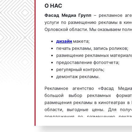
О НАС
Фасад Медиа Групп
– рекламное аге
услуги по размещению рекламы в кин
Орловской области. Мы оказываем полн
дизайн
макета;
печать рекламы, запись роликов;
размещение рекламных материало
предоставление фотоотчета;
регулярный контроль;
демонтаж рекламы.
Рекламное агентство «Фасад Медиа
большой выбор рекламных формат
размещения рекламы в кинотеатрах в
области, выгодные цены. Для полу
предложения по размещению рекла
Мценске обращайтесь по телефон
или оставьте заявку на сайте
.
Раз