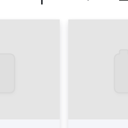
материалы. Печат
популярны сред
позволяют с выс
рекламную кампа
эффективность обу
кинотеатра со 100
флаер или буклет
рекламу.
Пример печатных рекламн
реклама на экранах
размещаемые п
мультфильмов на э
больше всего вн
популярен у наши
наиболее эффектив