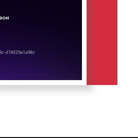
рах является одним из ярких
-рекламы. Главным достоинством
 возможность предложить товар или
нному кругу людей. Состав целевой
едении рекламной кампании с
р-форматов можно с легкостью
ное обстоятельство позволяет
, с большой эффективностью и с
ми доносить соответствующую
 до потенциальных клиентов и
отеатрах в Мценске
иды рекламы в кинотеатрах. Так,
ламные форматы:
риального носителя выделяют:
 флаеры, визитки и другие печатные