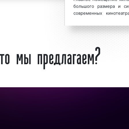
большого размера и си
современных кинотеатр
льшим спросом
среди
состоит из неско
ванность рекламы в
обеспечивающих объём
факторов:
кинотеатры назывались в
что мы предлагаем?
Реклама в кинотеатра
эффективностью и б
в;
представителей столично
вую аудиторию;
представляет собой о
Напомним, что Indoo
помещений – это информ
тивным средством для
услуге, размещаемое на
ния процента продаж.
других рекламных конс
гентства используют
помещений, зданий и со
основе, добиваясь при
помещений называют «вн
реклама» или «Indoor
нии
по всей России:
представляет собой разн
кламных кампаний,