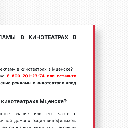
ЛАМЫ В КИНОТЕАТРАХ В
екламу в кинотеатрах в Мценске? –
ну:
8 800 201-23-74 или оставьте
ение рекламы в кинотеатрах
«под
в кинотеатрахв Мценске?
ное здание или его часть с
ичной демонстрации кинофильмов.
еатра – зрительный зал с экраном