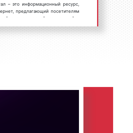
тал – это информационный ресурс,
ернет, предлагающий посетителям
кой, экономической, социальной и
. На страницах городских интернет-
нистрации города;
ящих культурных и спортивных
де;
ги фирм, отзывы по различным
 жизни.
ородского интернет-портала также
 котором посетители могут
или высказывать точку зрения по
дской жизни.
и размещать рекламу в городских
Главная причина популярности