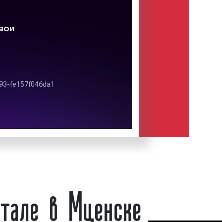
есурсов заключается в том, что
тоит из жителей города, которым
едложить свои товары или услуги.
датели имеют возможность быстро
и заказчиков, которые проживают в
х услугами или покупают их товары.
в городском интернет-портале
экономить как финансовые, так и
азмещение рекламы.
а в городском интернет-
порталы являются популярным
для общения, поиска друзей и
ртале в Мценске
кламодатели используют городской
пуляризации и продажи товаров и
есурс не только позволяет размещать
 доступ к статистике, такой, как