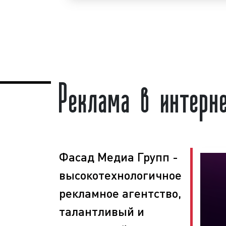
кампаний в городском интернет-п
Орловской области. Для получе
предложения по размещению ре
интернет-портале в Мценске и 
необходимо обращаться по телефону
оставить заявку на сайте
.
Разм
Реклама в интерн
городском интернет-портале
«под клю
Специалисты рекламного агентства 
помогут вам разместить рекламу в 
портале. Нашим агентством выполнен
заказов. Многие наши клиенты использ
в Мценске и Орловской области в
Фасад Медиа Групп -
площадки для размещения рекламы
данного вида рекламы объясняется
высокотехнологичное
городских интернет-порталов на
рекламное агентство,
человек, настройка и запуск рек
занимают много времени, а эффек
талантливый и
городском интернет-портале п