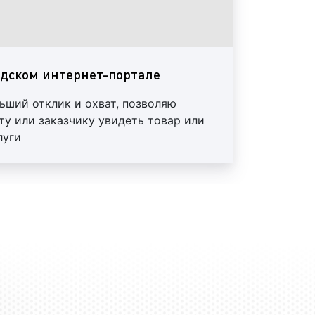
 в
городском интернет-портале
– в
ного объявления используется
ие с гиперссылкой (открытой или
одском интернет-портале
фрагмента текста).
ьший отклик и охват, позволяю
мы в городском интернет-портале
ту или заказчику увидеть товар или
луги
аннеры, видеоролики и другие
ыделяют следующие виды медийной
ернет-портале:
 в городском интернет-портале
–
вление, основанное на визуальном
де картинки, рисунка или иного
а или услуги. При этом баннерная
 быть дополнена текстовым