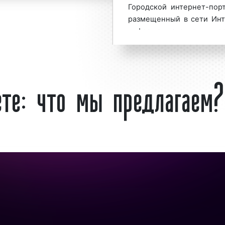
ортале в Мценске и
Городской интернет-пор
ния коммерческого
размещенный в сети Инт
кламы в городском
информацию о политичес
Орловской области
культурной жизни города
:
8 800 201-23-74 или
порталов размещаются:
ещение рекламы в
ете: что мы предлагаем?
новости города;
ч» гарантируем!
информация от адми
«Фасад Медиа Групп»
афиши о предсто
городском интернет-
мероприятиях в горо
о большое количество
реклама, катало
уют Интернет-рекламу
вопросам городской
 качестве основной
Как правило, на сайте г
. Востребованность
размещен форум, на
 тем, что аудитория
обмениваться мнением 
считывает миллионы
различным аспектам горо
ламной кампании не
тивность рекламы в
Рекламодатели полюбил
орой превосходит
интернет-порталах. 