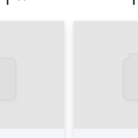
вовлеченность, охват 
интернет-порталах польз
целях, могут размещать 
ссылки и видеоконтент.
Реклама в городском
представляет собой 
коммерческого хара
привлечения финансовых
заказчиков, клиентов дл
выполнения работ. Если
городском интернет-по
внимания людей к тов
пространстве. Можно 
городском интернет-п
привлечь трафик на ва
стимулировать социа
бизнесом.