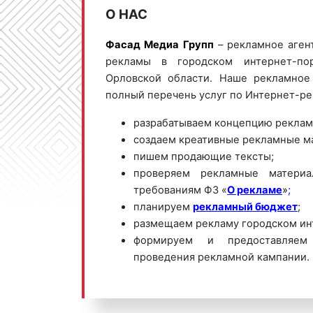
О НАС
Фасад Медиа Групп
– рекламное аген
рекламы в городском интернет-п
Орловской области. Наше рекламное 
полный перечень услуг по Интернет-ре
разрабатываем концепцию реклам
создаем креативные рекламные м
пишем продающие тексты;
проверяем рекламные материа
требованиям ФЗ «
О рекламе
»
;
планируем
рекламный бюджет
;
размещаем рекламу городском ин
формируем и предоставляем
проведения рекламной кампании.
Мы обладаем большим опытом и нео
для проведения качественных и эф