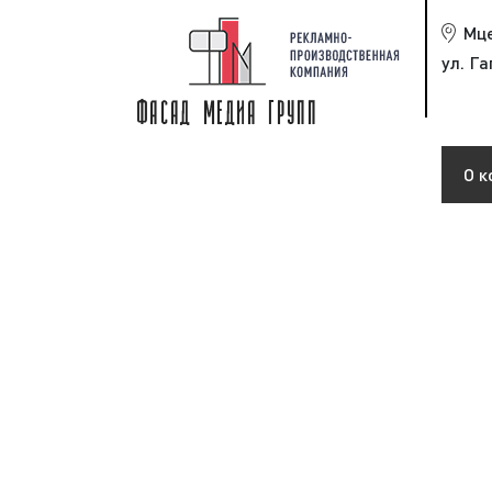
Мц
ул. Га
О к