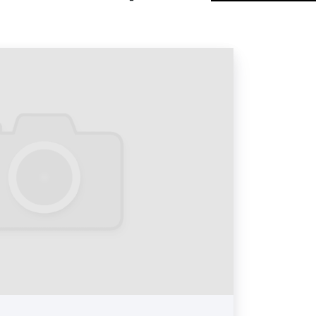
аудитории и т. д. На городских
ователи, в том числе и в рекламных
рекламные сообщения, фотографии,
 интернет-портале в Мценске
информацию социального и/или
ктера, размещаемую с целью
 ресурсов, внимания покупателей,
я продажи товаров, оказания услуг,
 говорить коротко, то реклама в
ртале – это способ привлечения
арам и услугам в виртуальном
смело заявить, что реклама в
ортале – это отличный способ
ш сайт, магазин, офис, а также
льное взаимодействие с вашим