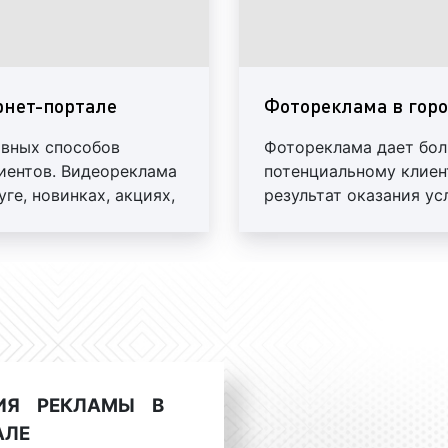
медийная реклама
текстовая реклама
качестве реклам
текстовое сообщен
рнет-портале
Фотореклама в гор
оформленной в виде 
ивных способов
Фотореклама дает бол
Пример текстовой рекла
иентов. Видеореклама
потенциальному клиен
представлен на фото:
ге, новинках, акциях,
результат оказания ус
Медийная реклама
– б
графические форматы. В
рекламы в городском инт
баннерная реклама
это рекламное объя
изображении в ви
ИЯ РЕКЛАМЫ В
изображения товар
АЛЕ
реклама может