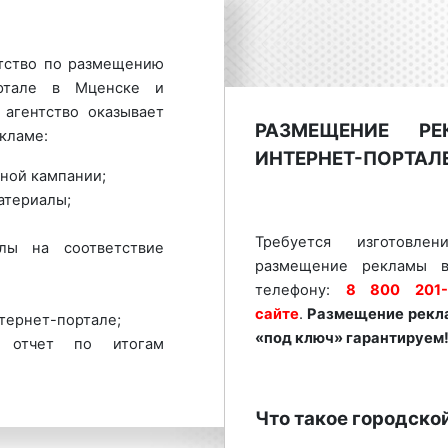
тство по размещению
ортале в Мценске и
агентство оказывает
РАЗМЕЩЕНИЕ Р
кламе:
ИНТЕРНЕТ-ПОРТАЛЕ
ной кампании;
атериалы;
Требуется изготовл
лы на соответствие
размещение рекламы в
телефону:
8 800 201-
сайте
.
Размещение рекл
тернет-портале;
«под ключ» гарантируем
 отчет по итогам
бходимыми знаниями
Что такое городско
фективных рекламных