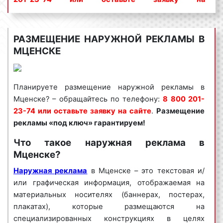
сайте
.
Размещение рекламы «под ключ»
гарантируем!
РАЗМЕЩЕНИЕ НАРУЖНОЙ РЕКЛАМЫ В
Конструкции наружной рекламы в Мценске
МЦЕНСКЕ
пользуются
большим спросом
среди
представителей мценского бизнеса.
Востребованность данного вида рекламы
Планируете размещение наружной рекламы в
объясняется целым рядом факторов:
Мценске? – обращайтесь по телефону:
8 800 201-
23-74 или оставьте заявку на сайте
разнообразие форматов рекламы;
.
Размещение
рекламы «под ключ» гарантируем!
высокая
частота контактов
;
массовый охват аудитории;
Что такое наружная реклама
в
разумные цены на рекламу;
Мценске?
хорошая эффективность рекламы;
Наружная реклама
скидки от объема заказа и др.
в Мценске – это текстовая и/
или графическая информация, отображаемая на
Как можно видеть, наружная реклама в Мценске
материальных носителях (баннерах, постерах,
является эффективным средством для
плакатах), которые размещаются на
популяризации бренда компании, сообщения об
специализированных конструкциях в целях