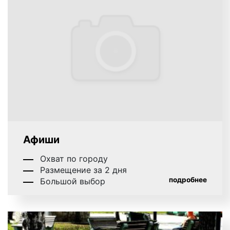
большой поток клиентов и
повышение
процента
продаж.
Многие именитые бре
нды при проведении
рекламных кампаний на улицах города вы
бирают
именно наружную рекламу, так как этот вид
рекламы является самым распространенным и
эффективным. Реклама на улицах города – это
выгодно!
Афиши
Охват по городу
Размещение за 2 дня
подробнее
Большой выбор