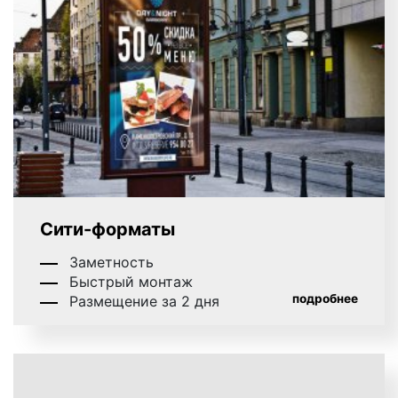
рекламируемом товаре или услуге. Широкая
распространенность конструкций наружной
рекламы в Мценске и массовый охват аудитории
способствуют значительному увеличению потока
клиентов и повышению процента продаж.
Плюсы наружной рекламы в Мценске
Наружная реклама в Мценске обладает большим
количеством плюсов. Итак, что вы сможете
Сити-форматы
получить, разместив рекламу на уличных
Заметность
конструкциях в Мценске? Вот некоторые плюсы
Быстрый монтаж
наружной рекламы в Мценске:
подробнее
Размещение за 2 дня
известность, узнаваемость;
популярность, престиж;
доверие клиентов и покупателей;
экономия денежных ресурсов;