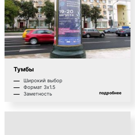
самостоятельно изготавливают рекламные
баннеры любого размера и качества, записывают
рекламные ролики и проводят их корректировку.
Новейшие струйные принтеры Mimaki и
термотрансферные принтеры Xerox позволяют нам
заниматься производством наружной рекламы,
изготавливать баннеры, идеально подходящие для
размещения на городских уличных форматах. Наши
цены на рекламные материалы наружной рекламы
Тумбы
приемлемы. Обратитесь в наше рекламное
агентство и уровень нашего сервиса вас приятно
Широкий выбор
удивит.
Формат 3х1.5
подробнее
Заметность
Эффективность наружной рекламы в
Мценске
Конструкции наружной рекламы в Мценске
являются очень популярными площадками для