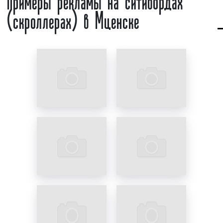
(скроллерах) в Мценске
реклама привлекает внимание
целевой
аудитории
в 2 раза больше, чем статичное
несменяемое объявление.
Среднее время демонстрации рекламного
материала составляет от 5 до 10 секунд в
зависимости от очередности расположения
рекламного постера. Скроллеры (ситиборды)
имеют габариты 2,7 x 3,7 м. Площадь рекламного
поля составляет порядка 10 кв. метров.
Необходимо отметить, что рекламное объявление,
размещенное на скроллере (ситиборде), хорошо
защищено от актов вандализма. Хорошая
защищенность рекламного объявления
достигается за счет расположения постера под
ударопрочным стеклом на высоте более 3 метров
от земли. Дополнительно необходимо указать, что
рама скроллера (ситиборда) не имеет петель, а
стекла проклеены резиновой прокладкой, что