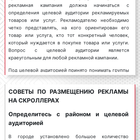
Реклама на ситибордах. Фото 2
рекламная кампания должна начинаться с
определения целевой аудитории рекламируемых
товаров или услуг. Рекламодателю необходимо
Реклама на ситибордах. Фото 3
четко представлять, на кого ориентирован его
товар или услуга, кто тот конкретный человек,
который нуждается в покупке товара или услуги.
Реклама на ситибордах. Фото 4
Вопрос с целевой аудитории является
краеугольным для любой рекламной кампании.
Виды скроллеров (ситибордов) в
Под целевой аудиторией принято понимать группы
Мценске
людей, объединенных общими признаками или
В столице насчитывается большое количество
ради какой-либо цели или задачи. Под общими
СОВЕТЫ ПО РАЗМЕЩЕНИЮ РЕКЛАМЫ
скроллеров (ситибордов). Все они могут быть
признаками могут пониматься любые
НА СКРОЛЛЕРАХ
объединены в следующие группы:
характеристики. В целях повышения
эффективности рекламы необходимо не только
1. По количеству сторон:
Определитесь с районом и целевой
знать потенциального клиента, но и суметь донести
аудиторией
до него необходимую информацию. Одним из
односторонние;
способов сделать это является размещение
двусторонние.
В городе установлено большое количество
рекламы на ситибордах (скроллерах).