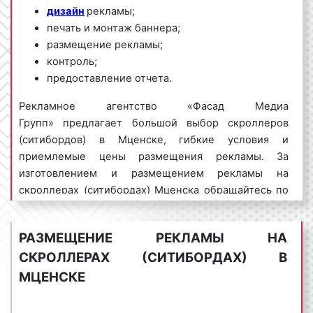
дизайн
рекламы;
печать и монтаж баннера;
размещение рекламы;
контроль;
предоставление отчета.
Рекламное агентство «Фасад Медиа
Групп» предлагает большой выбор скроллеров
(ситибордов) в Мценске, гибкие условия и
приемлемые цены размещения рекламы. За
изготовлением и размещением рекламы на
скроллерах (ситибордах) Мценска обращайтесь по
телефону:
8 800 201-23-74 или оставьте заявку на
сайте
.
Размещение рекламы «под ключ»
РАЗМЕЩЕНИЕ РЕКЛАМЫ НА
гарантируем!
CКРОЛЛЕРАХ (СИТИБОРДАХ) В
Реклама на скроллерах (ситибордах) пользуется
МЦЕНСКЕ
большим спросом
среди представителей
мценского бизнеса. Востребованность данного