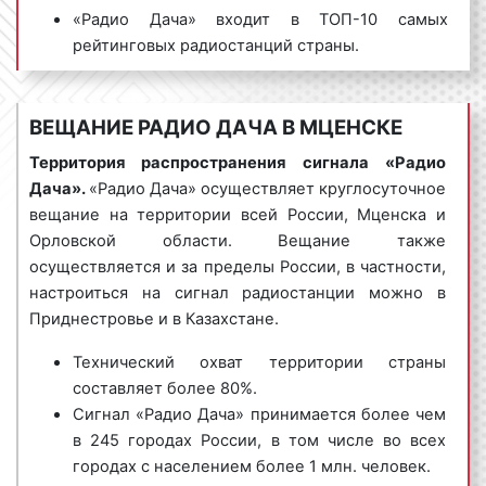
«Радио Дача» входит в ТОП-10 самых
рейтинговых радиостанций страны.
Виды рекламных роликов на Радио Дача
По доле аудитории «Радио Дача» входит в
в Мценске
ТОП-5 среди федеральных радиостанций
России.
ВЕЩАНИЕ РАДИО ДАЧА В МЦЕНСКЕ
Рекламные ролики на «Радио Дача» в Мценске
Ежедневно «Радио Дача» слушают более 7
бывают следующих видов:
Территория распространения сигнала «Радио
млн. человек в Мценске и около 20% от всего
Дача».
«Радио Дача» осуществляет круглосуточное
1) спот
– текст, который читает диктор или
населения по всей России.
вещание на территории всей России, Мценска и
несколько ведущих. Спотовый ролик может быть
Продолжительность радиослушания «Радио
Орловской области. Вещание также
записан и озвучен заранее. Музыкальное
Дача» в Мценске составляет порядка 108
осуществляется и за пределы России, в частности,
сопровождение при спотовых роликах не является
минут в день.
настроиться на сигнал радиостанции можно в
обязательным. Однако наличие музыки
Приднестровье и в Казахстане.
Рейтинг «Радио Дачи» в сравнении с другими
положительно влияет на воспринимаемость
радиостанциями страны представлен на графике.
рекламной информации радиослушателями.
Технический охват территории страны
составляет более 80%.
Интересно!
«Радио Дача» является лауреатом
Пример спотового рекламного ролика на «Радио
Сигнал «Радио Дача» принимается более чем
Национальной премии «Радиомания – 2015» за
Дача»:
в 245 городах России, в том числе во всех
профессиональное мастерство и самое
городах с населением более 1 млн. человек.
значительное увеличение аудитории среди