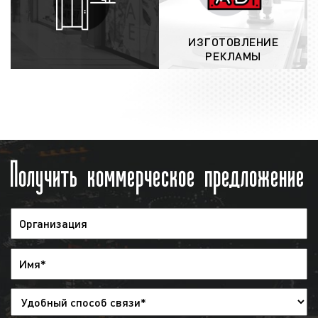
почте, а оригиналы – по почте России или
курьером;
ИЗГОТОВЛЕНИЕ
выход рекламы на радио:
после
РЕКЛАМЫ
заключения договора и проведения
оплаты, рекламный ролик направляется в
эфир радиостанции и загружается в
эфирную сетку. Изменить эфирную сетку
можно за 2 дня до начала размещения
Получить коммерческое предложение
рекламы. При необходимости заказчик
может дать распоряжения, чтобы
рекламный ролик был снят с эфира, но
денежные средства при этом заказчику
не возвращаются;
предоставление отчета
: после окончания
рекламной кампании заказчику
предоставляется отчет. Указанный отчет
предоставляется в виде
эфирной
справки
. Также в качестве