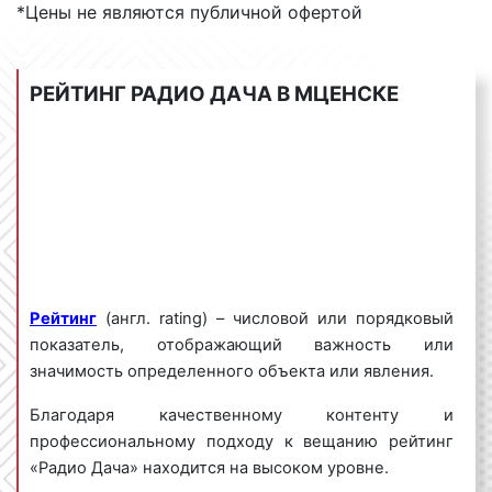
*Цены не являются публичной офертой
дней в исполнении популярных отечественных
артистов. Эфир радиостанции хорошо
сбалансирован и содержит качественный
РЕЙТИНГ РАДИО ДАЧА В МЦЕНСКЕ
радиоконтент, который позволяет «Радио Дача»
занимать лидирующее положение среди
радиостанций в России.
«Радио Дача» популярно не только среди
слушателей и радиолюбителей, но и среди
рекламодателей в Мценске и Орловской области.
Сотни успешных собственников бизнеса
ежедневно размещают рекламные ролики именно
Р
ейтинг
(англ. rating) – числовой или порядковый
на частотах «Радио Дача». Визитной карточкой
показатель, отображающий важность или
радиостанции является весенний концерт под
значимость определенного объекта или явления.
названием «Disco Дача». На концерте выступают
лучшие отечественные артисты: Стас Михайлов,
Благодаря качественному контенту и
Ирина Аллегрова, Валерий Меладзе, Кристина
профессиональному подходу к вещанию рейтинг
Орбакайте, Лолита и многие другие.
«Радио Дача» находится на высоком уровне.