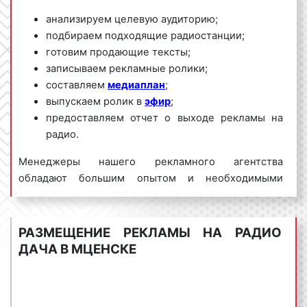
анализируем целевую аудиторию;
подбираем подходящие радиостанции;
готовим продающие тексты;
записываем рекламные ролики;
составляем
медиаплан
;
выпускаем ролик в
эфир
;
предоставляем отчет о выходе рекламы на
радио.
Менеджеры нашего рекламного агентства
обладают большим опытом и необходимыми
знаниями для проведения качественных и
эффективных рекламных кампаний на Радио Дача.
Для получения коммерческого предложения по
РАЗМЕЩЕНИЕ РЕКЛАМЫ НА РАДИО
размещению рекламы на Радио Дача в Мценске и
ДАЧА В МЦЕНСКЕ
Орловской области необходимо обращаться по
телефону:
8 800 201-23-74 или оставить заявку на
сайте
.
Размещение рекламы на радио «под ключ»