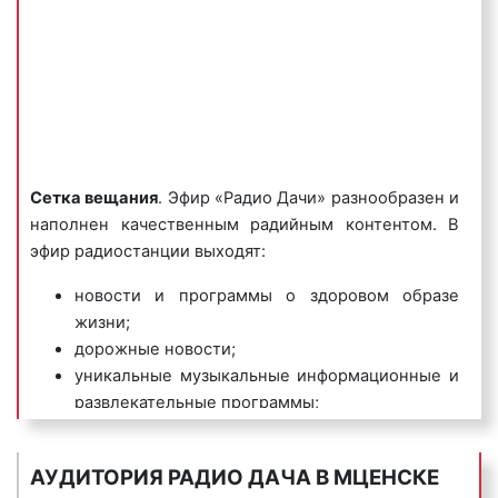
Пример имиджевого рекламного ролика на «Радио
Дача»:
4) музыкальные логотипы
– это радиоролики, в
Сетка вещания
. Эфир «Радио Дачи» разнообразен и
которых название фирмы или ее бренд
наполнен качественным радийным контентом. В
исполняется нараспев. Одним из самых известных
эфир радиостанции выходят:
музыкальных логотипов является музыкальный
логотип компании Данон, который звучит так:
новости и программы о здоровом образе
«Ммм, Данон».
жизни;
дорожные новости;
Пример музыкального логотипа на «Радио Дача»:
уникальные музыкальные информационные и
развлекательные программы;
большие концерты с участием звезд;
интервью в форме игры;
АУДИТОРИЯ РАДИО ДАЧА В МЦЕНСКЕ
гороскопы а также интересные акции, игры и
5) джинглы
– короткие, как правило 20 сек.,