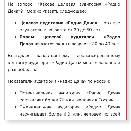
розыгрыши подарков.
На вопрос: «Какова целевая аудитория «Радио
песенки, в которых сообщается потенциальному
Дача»? - можно указать следующее:
клиенту либо о самой компании, либо о
Наиболее популярными являются передачи:
продаваемых ею товарах или оказываемых услугах.
Целевая аудитория «Радио Дача»
- это все
Джинглы хорошо запоминаются и относятся к
«Домоседы»;
слушатели в возрасте от 30 до 59 лет.
«прилипчивым песенкам».
«Тайны судьбы»;
Ядром целевой аудитории
«Радио
«Честно о полезном»;
Дача»
являются люди в возрасте 30 до 49 лет.
Пример рекламного ролика джингл на «Радио
«Песня года»;
Дача»:
«Удачный час»;
Благодаря качественному, сбалансированному
«Горячая десятка».
контенту аудитория «Радио Дача» многочисленна и
разнообразна.
Визитной карточкой «Радио Дача» стал весенний
фестиваль «Disco Дача». Музыкальная программа
Показатели аудитории «Радио Дача» по России:
6) корпоративные гимны
– радиоролики,
«Disco Дача» представляет зажигательные хиты
представляющие собой песни, иногда до
Потенциальная аудитория «Радио Дача»
отечественных исполнителей, популярные
нескольких минут длиной, состоящие из
составляет более 70 млн. человек в России.
музыкальные композиции, известные и любимые
нескольких куплетов, прославляющие компанию,
Еженедельная аудитория «Радио Дача»
песни современности.
ее бренд, товары, коллектив и т.д. Предназначены
насчитывает более 6.9 млн. человек по всей
На «Радио Дача» представлены лучшие образцы
для формирования положительного впечатления у
стране.
мценской и российской эстрады 80-х и 90-х годов.
потенциальных клиентов и покупателей.
Ежедневная аудитория «Радио Дача»