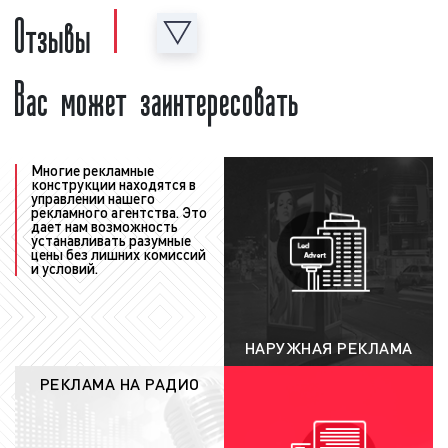
Отзывы
исправления с учетом сделанных замечаний;
формирование медиаплана:
после создания и
проверки рекламного ролика формируется
Вас может заинтересовать
график выхода рекламы в эфире
радиостанции, который называется
"медиаплан". В медиаплане отображается
важная информация, а именно: период
Многие рекламные
размещения рекламного ролика в эфире
конструкции находятся в
радиостанции, точное время выхода рекламы,
управлении нашего
рекламного агентства. Это
количество выходов рекламы в день, общее
дает нам возможность
устанавливать разумные
количество выходов рекламы за период, доля
цены без лишних комиссий
прайма, стоимость рекламной кампании на
и условий.
радио. Также в медиаплане может
содержаться иная информация, важная с
точки зрения размещения рекламы на радио;
НАРУЖНАЯ РЕКЛАМА
согласование медиаплана с
РЕКЛАМА НА РАДИО
рекламодателем
: после того, как график
рекламы (медиаплан) сформирован, наши
менеджеры согласуют его с заказчиком.