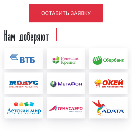
необходимо создать рекламный материал, т.е.
ОСТАВИТЬ ЗАЯВКУ
рекламный ролик. Рекламный ролик может
быть предоставлен как рекламодателем, так
Нам доверяют
и создан в нашей звукозаписывающей студии.
Для создания рекламного ролика нашими
специалистами рекламодатель должен
предоставить следующую информацию:
концепцию рекламы, примерный текст,
условия акции, контакты и адреса. Также
рекламодатель может предоставить иную
информацию, важную с его точки зрения.
После создания рекламный ролик
проверяется на соответствие требованиям
ФЗ «
О рекламе
». Ролик проверяется как
юристами нашей компании, так и юристами
радиостанции. При необходимости в
рекламный материал вносятся
соответствующие корректировки и