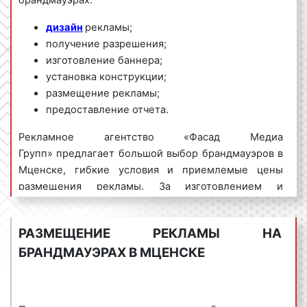
брандмауэрах:
дизайн
рекламы;
получение разрешения;
изготовление баннера;
установка конструкции;
размещение рекламы;
предоставление отчета.
Рекламное агентство «Фасад Медиа
Групп» предлагает большой выбор брандмауэров в
Мценске, гибкие условия и приемлемые цены
размещения рекламы. За изготовлением и
размещением рекламы на брандмауэрах в Мценске
обращайтесь по телефону:
8 800 201-23-
РАЗМЕЩЕНИЕ РЕКЛАМЫ НА
74 или оставьте заявку на сайте
. Размещение
БРАНДМАУЭРАХ В МЦЕНСКЕ
рекламы «под ключ» гарантируем!
Реклама на брандмауэрах пользуется
большим
спросом
среди представителей мценского