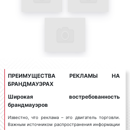
и пассажиров общественного транспорта.
Мценский бизнес по достоинству оценил все
плюсы рекламы на брандмауэрах. Размещение
рекламы на данных конструкциях наружной
рекламы обладает высокой эффективностью, а
средства, вложенные в такую рекламу, быстро
окупаются.
Примеры рекламы на брандмауэрах представлены
на фото:
ПРЕИМУЩЕСТВА РЕКЛАМЫ НА
БРАНДМАУЭРАХ
Пример рекламы на брандмауэрах. Фото 1
Широкая востребованность
брандмауэров
Пример рекламы на брандмауэрах. Фото 2
Известно, что реклама – это двигатель торговли.
Важным источником распространения информации