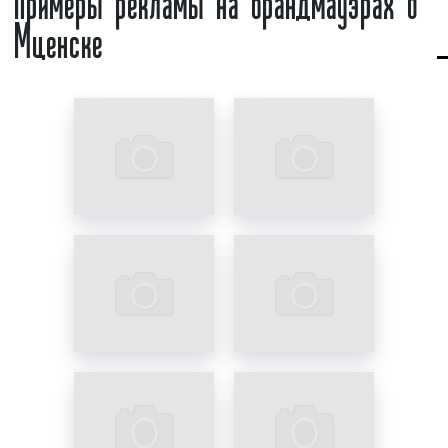
Мценске
основных шоссе, на перекрестках, вблизи торговых
и развлекательных центров, бизнес-центров,
государственных учреждений, учреждений
культуры и т.д.
Размеры брандмауэров в Мценске различаются.
Размеры брандмауэров зависят в первую очередь
от фасада здания и пожеланий заказчика
(рекламодателя). Как правило площадь данных
рекламных конструкций составляет от 50 до 250
кв. м. Однако есть и по-настоящему гиганты,
достигающие размеров 800 кв. метров. Размеры
брандмауэров идеально подходят для наружной
рекламы, поскольку позволяют при изготовлении
баннера отразить все наиболее значимые, даже
мелкие детали рекламного объявления.
Реклама, размещаемая на брандмауэрах, в первую
очередь, ориентирована на пешеходов, водителей