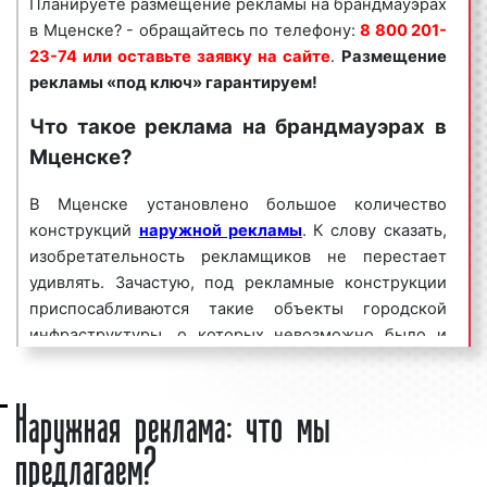
Планируете размещение рекламы на брандмауэрах
бизнеса. Востребованность данного вида рекламы
в Мценске? - обращайтесь по телефону:
8 800 201-
объясняется целым рядом факторов:
23-74 или оставьте заявку на сайте
.
Размещение
форма рекламной конструкции;
рекламы «под ключ» гарантируем!
высокая
частота контактов;
Что такое реклама на брандмауэрах в
массовый
охват аудитории
;
Мценске?
хорошая видимость рекламы;
скидки от объема заказа и др.
В Мценске установлено большое количество
Как можно видеть, реклама на брандмауэрах в
конструкций
наружной рекламы
. К слову сказать,
Мценске является эффективным средством для
изобретательность рекламщиков не перестает
увеличения потока клиентов и повышения процента
удивлять. Зачастую, под рекламные конструкции
продаж. Многие столичные клиенты нашего
приспосабливаются такие объекты городской
рекламного агентства используют стены домов,
инфраструктуры, о которых невозможно было и
зданий, а также иных сооружений для размещения
подумать, что они могут быть носителями
рекламы на постоянной основе.
Наружная реклама: что мы
рекламной информации. Более того, год от года
рынок наружной рекламы в Мценске пополняется
ООО «Фасад Медиа Групп» организует и
предлагаем?
все новыми и новыми решениями. Среди
сопровождает
рекламные кампании
:
конструкций наружной рекламы, которые идеально