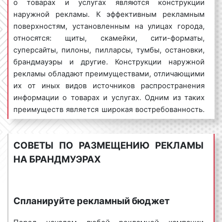
о товарах и услугах являются конструкции
Пример рекламы на брандмауэрах. Фото 3
наружной рекламы. К эффективным рекламным
поверхностям, установленным на улицах города,
относятся: щиты, скамейки, сити-форматы,
Пример рекламы на брандмауэрах. Фото 4
суперсайты, пилоны, пилларсы, тумбы, остановки,
брандмауэры и другие. Конструкции наружной
рекламы обладают преимуществами, отличающими
их от иных видов источников распространения
Пример рекламы на брандмауэрах. Фото 5
информации о товарах и услугах. Одним из таких
Виды брандмауэров в Мценске
преимуществ является широкая востребованность.
Наиболее востребованными рекламными
Существуют различные виды брандмауэров
конструкциями являются брандмауэры.
(настенных панно) в Мценске. Однако в
СОВЕТЫ ПО РАЗМЕЩЕНИЮ РЕКЛАМЫ
С момента своего появления брандмауэры быстро
зависимости от своего вида все брандмауэры
НА БРАНДМУЭРАХ
завоевали рекламный рынок и в настоящее время
могут быть объединены в следующие группы:
являются лидерами среди недорогих, но
1. По форме:
популярных рекламных конструкций. Именно
Спланируйте рекламный бюджет
востребованность среди рекламодателей
прямоугольные;
позволяет брандмауэрам сохранять лидирующее
квадратные.