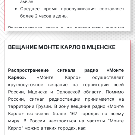
амчан.
«Афиша»;
Среднее время прослушивания составляет
«Простые вещи»;
более 2 часов в день.
«Улицы мира»;
Рекламодатели давно и по достоинству оценили
«Мировое кино»;
преимущества размещения рекламных роликов на
«Особо важные персоны»;
«Монте Карло». Максимальный охват аудитории,
«Вокруг света» и другие.
ВЕЩАНИЕ МОНТЕ КАРЛО В МЦЕНСКЕ
качественные радиопрограммы, известность и
«Монте Карло» очень популярно среди
популярность радиостанции положительно
рекламодателей в Мценске и Орловской области.
сказываются на эффективности рекламы. Благодаря
Многие рекламодатели на постоянной основе
Распространение сигнала радио «Монте
размещению рекламы на «Монте Карло» можно
размещают рекламные ролики именно на частотах
Карло».
«Монте Карло» осуществляет
значительно увеличить поток клиентов и поднять
«Монте Карло».
круглосуточное вещание на территории всей
процент продаж.
России, Мценска и Орловской области. Помимо
России, сигнал радиостанции принимается на
территории Грузии. В зону вещания радио «Монте
Виды рекламных роликов на радио
Карло» включены более 167 городов по всему
Монте Карло в Мценске
миру. В России настроиться на частоты "Монте
Карло" можно в таких городах, как:
Рекламные ролики на радио «Монте Карло» в