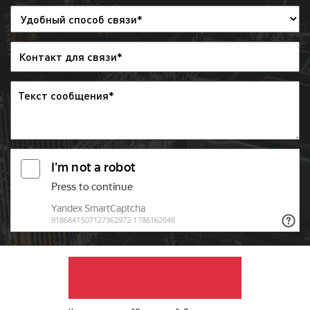
почте, а оригиналы – по почте России или
курьером;
выход рекламы на радио:
после
заключения договора и проведения
оплаты, рекламный ролик направляется в
эфир радиостанции и загружается в
эфирную сетку. Изменить эфирную сетку
можно за 2 дня до начала размещения
рекламы. При необходимости заказчик
может дать распоряжения, чтобы
рекламный ролик был снят с эфира, но
денежные средства при этом заказчику
не возвращаются;
предоставление отчета
: после окончания
рекламной кампании заказчику
предоставляется отчет. Указанный отчет
предоставляется в виде
эфирной
справки
. Также в качестве
дополнительной отчетности мы можем