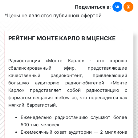
звучат ззарубежные хиты последних десятилетий:
Поделиться в:
*Цены не являются публичной офертой
танцевальные pop- и rock- композиции;
лирические баллады;
диско;
РЕЙТИНГ МОНТЕ КАРЛО В МЦЕНСКЕ
музыка, проверенная временем и не одним
поколением слушателей.
В эфир радиостанции «Монте Карло» выходят
Радиостанция «Монте Карло» - это хорошо
лучшие современные танцевальные новинки.
сбалансированный эфир, представляющие
Музыка, звучащая на Радио «Monte Carlo», и ее
качественный радиоконтент, привлекающий
информационное наполнение привлекают
большую аудиторию радиолюбителей «Монте
внимание большого числа слушателей. Формат
Карло» представляет собой радиостанцию с
вещания: лёгкая фоновая музыка в стиле lounge, а
форматом вещания mellow ac, что переводится как
также музыкальные композиции от джаза и
мягкий, бархатистый.
босановы до электроники и хаус музыки. Кроме
Еженедельно радиостанцию слушают более
музыки в эфир радио «Монте Карло» выходят
500 тыс. человек.
радиопередчи, наиболее популярными из которых
Ежемесячный охват аудитории — 2 миллиона
являются: