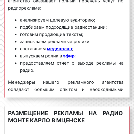
агентство оказывает полный перечень услуг по
радиорекламе:
анализируем целевую аудиторию;
подбираем подходящие радиостанции;
готовим продающие тексты;
записываем рекламные ролики;
составляем
медиаплан
;
выпускаем ролик в
эфир
;
предоставляем отчет о выходе рекламы на
радио.
Менеджеры нашего рекламного агентства
обладают большим опытом и необходимыми
знаниями для проведения качественных и
эффективных рекламных кампаний на Радио Монте
Карло. Для получения коммерческого предложения
РАЗМЕЩЕНИЕ РЕКЛАМЫ НА РАДИО
по размещению рекламы на Радио Монте Карло в
МОНТЕ КАРЛО В МЦЕНСКЕ
Мценске и Орловской области необходимо
обращаться по телефону:
8 800 201-23-74 или