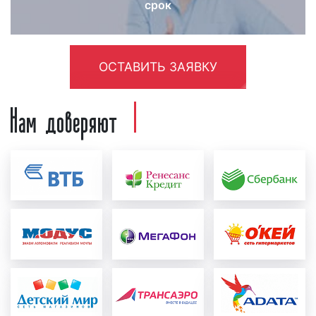
срок
Необходимо отметить, что реклама на радио
«Монте Карло» тем эффективнее, чем длительнее
период выхода рекламных роликов в эфире
радиостанции. Поэтому, если вы хотите, чтобы
ОСТАВИТЬ ЗАЯВКУ
реклама дала отдачу, а денежные средства,
вложенные в рекламу на радио, оправдались,
Нам доверяют
размещайте рекламу в течение месяца и более.
Как разместить рекламу на радио
«Монте Карло»
в Мценске
Зачастую, наши клиенты спрашивают, как
разместить рекламу на радио «Монте Карло» в
Мценске? Процесс размещения рекламы на радио
«Монте Карло» можно разделить на несколько
этапов:
создание и проверка рекламного ролика:
перед тем, как запустить рекламу на радио,