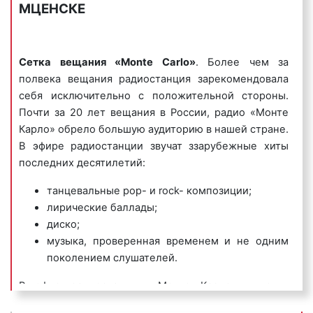
МЦЕНСКЕ
времени и хорошо запоминаются
радиослушателями.
Пример игрового рекламного ролика на радио
Сетка вещания «Monte Carlo»
. Более чем за
«Монте Карло»:
полвека вещания радиостанция зарекомендовала
себя исключительно с положительной стороны.
Почти за 20 лет вещания в России, радио «Монте
Карло» обрело большую аудиторию в нашей стране.
В эфире радиостанции звучат ззарубежные хиты
3) имиджевые (брендовые) радиоролики
–
последних десятилетий:
направлены на создание положительного образа
компании или ее бренда, способствуют быстрому
танцевальные pop- и rock- композиции;
запоминанию бренда организации или ее названия.
лирические баллады;
диско;
Пример имиджевого рекламного ролика на радио
музыка, проверенная временем и не одним
«Монте Карло»:
поколением слушателей.
В эфир радиостанции «Монте Карло» выходят
лучшие современные танцевальные новинки.