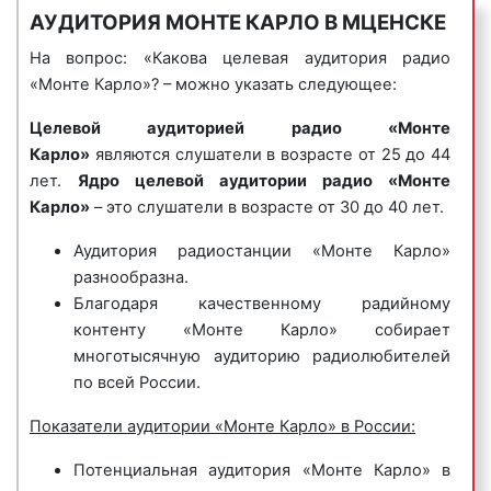
АУДИТОРИЯ МОНТЕ КАРЛО В МЦЕНСКЕ
Музыка, звучащая на Радио «Monte Carlo», и ее
4) музыкальные логотипы
– это радиоролики, в
информационное наполнение привлекают
которых название фирмы или ее бренд
На вопрос: «Какова целевая аудитория радио
внимание большого числа слушателей. Формат
исполняется нараспев. Одним из самых известных
«Монте Карло»? – можно указать следующее:
вещания: лёгкая фоновая музыка в стиле lounge, а
музыкальных логотипов является музыкальный
Целевой аудиторией радио «Монте
также музыкальные композиции от джаза и
логотип компании Данон, который звучит так:
Карло»
являются слушатели в возрасте от 25 до 44
босановы до электроники и хаус музыки. Кроме
«Ммм, Данон».
лет.
Ядро целевой аудитории радио «Монте
музыки в эфир радио «Монте Карло» выходят
Пример музыкального логотипа на радио «Монте
Карло»
– это слушатели в возрасте от 30 до 40 лет.
радиопередчи, наиболее популярными из которых
Карло»:
являются:
Аудитория радиостанции «Монте Карло»
разнообразна.
«Афиша»;
Благодаря качественному радийному
«Простые вещи»;
контенту «Монте Карло» собирает
«Улицы мира»;
многотысячную аудиторию радиолюбителей
5) джинглы
– короткие, как правило 20 сек.,
«Мировое кино»;
по всей России.
песенки, в которых сообщается потенциальному
«Особо важные персоны»;
клиенту либо о самой компании, либо о
«Вокруг света» и другие.
Показатели аудитории «Монте Карло» в России:
продаваемых ею товарах или оказываемых услугах.
«Монте Карло» очень популярно среди
Джинглы хорошо запоминаются и относятся к
Потенциальная аудитория «Монте Карло» в
рекламодателей в Мценске и Орловской области.