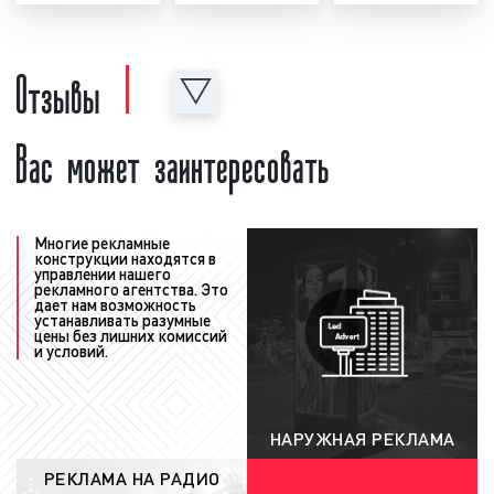
необходимо создать рекламный материал, т.е.
рекламный ролик. Рекламный ролик может
быть предоставлен как рекламодателем, так
Отзывы
и создан в нашей звукозаписывающей студии.
Для создания рекламного ролика нашими
Вас может заинтересовать
специалистами рекламодатель должен
предоставить следующую информацию:
концепцию рекламы, примерный текст,
условия акции, контакты и адреса. Также
рекламодатель может предоставить иную
Многие рекламные
конструкции находятся в
информацию, важную с его точки зрения.
управлении нашего
рекламного агентства. Это
После создания рекламный ролик
дает нам возможность
проверяется на соответствие требованиям
устанавливать разумные
цены без лишних комиссий
ФЗ «
О рекламе
». Ролик проверяется как
и условий.
юристами нашей компании, так и юристами
радиостанции. При необходимости в
рекламный материал вносятся
НАРУЖНАЯ РЕКЛАМА
соответствующие корректировки и
РЕКЛАМА НА РАДИО
исправления с учетом сделанных замечаний;