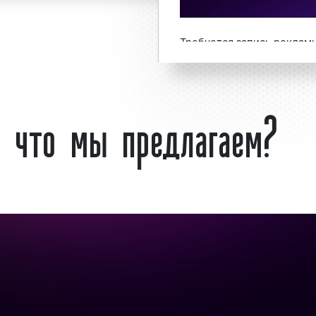
о обращаться по
ставить заявку на
Требуется запись реклам
радио «под ключ»
на радио? – обращайт
74 или оставьте заявку н
: что мы предлагаем?
а Групп» выполнило
ключ» гарантируем!
змещению рекламы на
лиенты используют
 области в качестве
Что такое реклама 
ещения рекламы.
 тем, что аудитория
Радио Шансон
– это рос
ы человек. Большая
впервые вышедшая в мцен
 массовым охватом
Бренд «Радио Шансон»
эффективным способом
радиоканал». Однако
приобретена владе
Гуцериевым
. Пос
овождает
рекламные
«Шансон»
практически с
назначен Андрей Неклюд