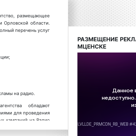
нтство, размещающее
 Орловской области.
олный перечень услуг
РАЗМЕЩЕНИЕ РЕКЛ
МЦЕНСКЕ
ции;
кламы на радио.
гентства обладают
иями для проведения
ых кампаний на Радио
ого предложения по
ансон в Мценске и