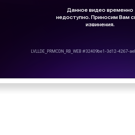
радиостанция завоевал
г;
Радио Шансон, чей прям
на официальном сайте, с
ламных кампаний;
музыкальных радиостанц
средства достижения
Главными задачами радио
адиостанциях;
тивности размещения
расширение региона
модернизация онлай
сохранение и ук
паний специалисты
медийном рынке стр
а Групп» записывают
в эфир радиостанций,
я рекламы на радио,
Территория вещани
работе. Выбирая наше
сокий уровень сервиса
Вещание «Радио Шансон
екламное агентство
практически всей Рос
удничеству.
Орловской области. «Ра
станцию, что позволяет
800 городах России