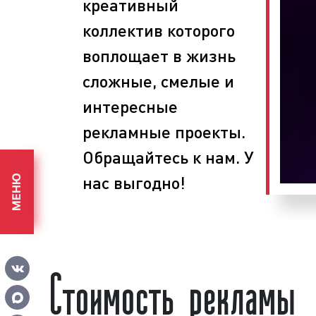
креативный
анализируем рынок товаров и услу
формируем бюджет рекламы;
коллектив которого
планируем этапы проведения рек
воплощает в жизнь
определяем задачи, способы и 
поставленных целей;
сложные, смелые и
размещаем рекламу на ведущих р
интересные
собираем статистику по эффек
рекламы на радио.
рекламные проекты.
При проведении рекламных кам
Обращайтесь к нам. У
рекламного агентства «Фасад Меди
нас выгодно!
МЕНЮ
рекламные ролики, выпускают рекламу 
определяют эффективность размещени
предоставляют отчет о проделанной 
рекламное агентство, вы получаете вы
Стоимость рекламы
и разумные цены. Обращайтесь в р
«Фасад Медиа Групп». Будем рады сотр