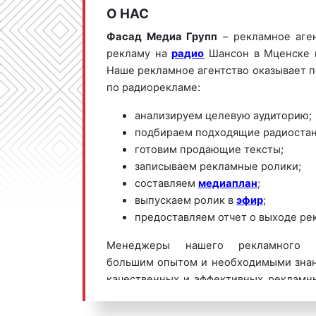
О НАС
Фасад Медиа Групп
– рекламное аге
рекламу на
радио
Шансон в Мценске и
Наше рекламное агентство оказывает п
по радиорекламе:
анализируем целевую аудиторию;
подбираем подходящие радиостан
готовим продающие тексты;
записываем рекламные ролики;
составляем
медиаплан
;
выпускаем ролик в
эфир
;
предоставляем отчет о выходе ре
Менеджеры нашего рекламного а
большим опытом и необходимыми знан
качественных и эффективных рекламн
Шансон. Для получения коммерческ
размещению рекламы на Радио Ш