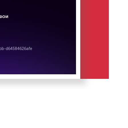
а сердца миллионов слушателей.
ой эфир вы можете слушать онлайн
табильно входит в тройку лидеров
ий.
станции являются:
льного вещания;
н-платформ;
репление ведущих позиций на
аны.
я Радио Шансон
» осуществляется на территории
сии, со 100% охватом Мценска и
дио Шансон» имеет 191 передающую
 радиостанции вещать более чем в
.
Помимо нашей страны сигнал