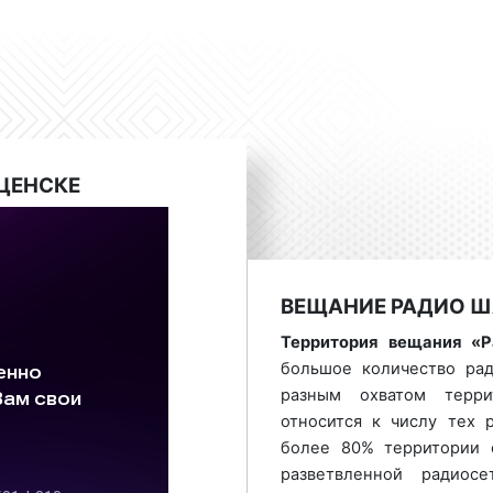
звучат отечественные хи
2000-х годов. «Радио Ша
отечественную поп-музык
контент как «душевны
наполнен различными 
развлекательными чар
радиоконтенту «Радио
ЦЕНСКЕ
радиостанцией не 
радиолюбителей, но и с
Орловской области. С
размещают рекламные р
Шансон», получая ма
ВЕЩАНИЕ РАДИО Ш
минимум затраченных 
Территория вещания «
«Радио Шансон» помож
большое количество рад
клиентов и повысить про
разным охватом терри
относится к числу тех 
более 80% территории 
Виды рекламных р
разветвленной радиос
Мценске