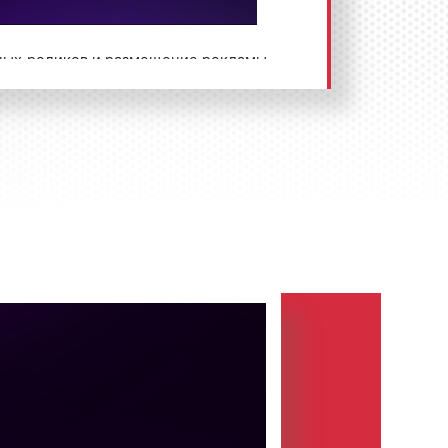
ных роликов и размещение рекламы
есь по телефону:
8 800 201-23-
а сайте
.
Размещение рекламы «под
на радио Шансон в Мценске?
сийская музыкальная радиостанция,
ский радиоэфир 15 августа 2000 г.
 принадлежал АО «Региональный
 в 2015 г. радиостанция была
льцем «Русснефти»
Михаилом
ле покупки
радиостанции
разу
генеральным директором был
ов. За годы своего существования