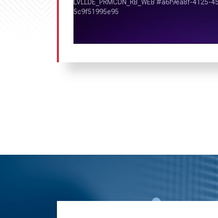
«Радио Шансон» обладает высоки
слушателей в Мценске и Орловской обл
Радиостанция входит в первую т
по охвату аудитории.
По данным
TNS Russia
,
«Радио Ша
популярности радиостанция в 
России
.
По доходам от размещения рек
занимает 6 место среди радиоста
Интересно!
Согласно данным «TNS Росс
«Шансон» переместилось с четвертой
рейтинге мценских радиостанций. При 
ежедневная аудитория радиостанции 