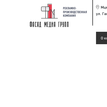
Мц
ул. Га
О к