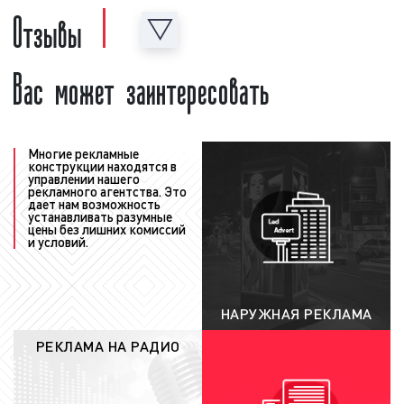
Отзывы
точки зрения размещения рекламы на радио;
согласование медиаплана с
рекламодателем
: после того, как график
Вас может заинтересовать
рекламы (медиаплан) сформирован, наши
менеджеры согласуют его с заказчиком.
При необходимости в медиаплан
вносятся корректировки с учетом
Многие рекламные
замечаний, сделанных заказчиком.
конструкции находятся в
Рекламодатель может менять время
управлении нашего
рекламного агентства. Это
выхода рекламы, количество выходов
дает нам возможность
устанавливать разумные
рекламы в день и за период, долю
цены без лишних комиссий
и условий.
прайма. Корректировки, производимые
заказчиком, приводят к изменению цены.
Поэтому, после каждого исправления
медиаплан согласуется с рекламодателем
НАРУЖНАЯ РЕКЛАМА
заново;
РЕКЛАМА НА РАДИО
заключение договора:
после согласования
условий выхода рекламы на радио между
заказчиком и нашим агентством заключается