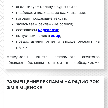
анализируем целевую аудиторию;
подбираем подходящие радиостанции;
готовим продающие тексты;
записываем рекламные ролики;
составляем
медиаплан
;
выпускаем ролик в
эфир
;
предоставляем отчет о выходе рекламы на
радио.
Менеджеры нашего рекламного агентства
обладают большим опытом и необходимыми
знаниями для проведения качественных и
эффективных рекламных кампаний на Рок ФМ. Для
получения коммерческого предложения по
РАЗМЕЩЕНИЕ РЕКЛАМЫ НА РАДИО РОК
размещению рекламы на радио Рок ФМ в Мценске
ФМ В МЦЕНСКЕ
и Орловской области необходимо обращаться по
телефону:
8 800 201-23-74 или оставить заявку на
сайте
.
Размещение рекламы на радио «под ключ»