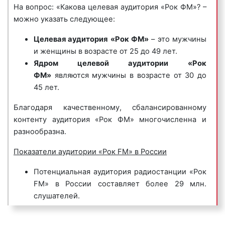
нескольких куплетов, прославляющие компанию,
На вопрос: «Какова целевая аудитория «Рок ФМ»? –
проект и многое другое.
ее бренд, товары, коллектив и т.д. Предназначены
можно указать следующее:
для формирования положительного впечатления у
Рекламодатели с большим желанием размещают
Целевая аудитория
«Рок ФМ»
– это мужчины
потенциальных клиентов и покупателей.
рекламу на радиостанции «Рок FM». Денежные
и женщины в возрасте от 25 до 49 лет.
средства, вложенные в рекламные ролики на «Рок
Пример корпоративного гимна на радио «Рок FM»:
Ядром целевой аудитории
«Рок
FM», быстро окупаются, а эффект не заставит себя
ФМ»
являются мужчины в возрасте от 30 до
долго ждать.
45 лет.
Благодаря качественному, сбалансированному
контенту аудитория «Рок ФМ» многочисленна и
разнообразна.
Сколько стоит реклама на радио Рок
Показатели аудитории «Рок FM» в России
ФМ в Мценске?
Потенциальная аудитория радиостанции «Рок
Многие клиенты нашего рекламного агентства
FM» в России составляет более 29 млн.
используют рекламу на радио «Рок FM» в Мценске
слушателей.
в качестве основного источника информации о
Еженедельно на частоту радио «Рок FM»
продаваемых товарах или оказываемых услугах.
настраиваются более 993 тыс. человек по