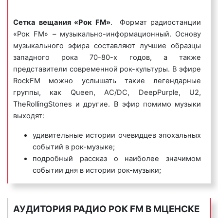
Сетка вещания «Рок FM»
. Формат радиостанции
«Рок FM» – музыкально-информационный. Основу
5) джинглы
– короткие, как правило 20 сек.,
музыкального эфира составляют лучшие образцы
песенки, в которых сообщается потенциальному
западного рока 70-80-х годов, а также
клиенту либо о самой компании, либо о
представители современной рок-культуры. В эфире
продаваемых ею товарах или оказываемых услугах.
RockFM можно услышать такие легендарные
Джинглы хорошо запоминаются и относятся к
группы, как Queen, AC/DC, DeepPurple, U2,
«прилипчивым песенкам».
TheRollingStones и другие. В эфир помимо музыки
выходят:
Пример рекламного ролика джингл на радио «Рок
FM»:
удивительные истории очевидцев эпохальных
событий в рок-музыке;
подробный рассказ о наиболее значимом
событии дня в истории рок-музыки;
ежедневный календарь событий в рок-
6) корпоративные гимны
– радиоролики,
музыке;
представляющие собой песни, иногда до
неторопливый ночной разговор о музыке;
АУДИТОРИЯ РАДИО РОК FM В МЦЕНСКЕ
нескольких минут длиной, состоящие из
утренний информационно-музыкальный