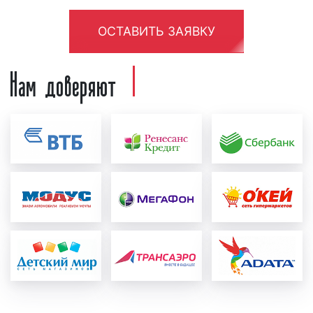
ФЗ «
О рекламе
». Ролик проверяется как
юристами нашей компании, так и юристами
ОСТАВИТЬ ЗАЯВКУ
радиостанции. При необходимости в
рекламный материал вносятся
Нам доверяют
соответствующие корректировки и
исправления с учетом сделанных замечаний;
формирование медиаплана:
после создания и
проверки рекламного ролика формируется
график выхода рекламы в эфире
радиостанции, который называется
"медиаплан". В медиаплане отображается
важная информация, а именно: период
размещения рекламного ролика в эфире
радиостанции, точное время выхода рекламы,
количество выходов рекламы в день, общее
количество выходов рекламы за период, доля
прайма, стоимость рекламной кампании на
радио. Также в медиаплане может
содержаться иная информация, важная с