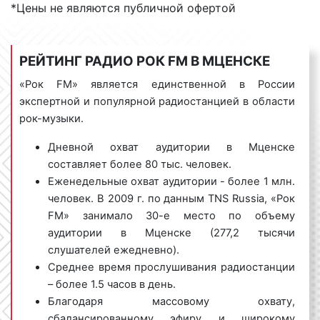
*Цены не являются публичной офертой
Мценске и Орловской области. Многие
рекламодатели на постоянной основе размещают
рекламные ролики именно на частотах «Рок FM».
РЕЙТИНГ РАДИО РОК FM В МЦЕНСКЕ
«Рок FM» является единственной в России
Виды рекламных роликов на радио Рок
экспертной и популярной радиостанцией в области
рок-музыки.
ФМ в Мценске
Дневной охват аудитории в Мценске
Рекламные ролики на радио «Рок FM» в Мценске
составляет более 80 тыс. человек.
бывают следующих видов:
Еженедельные охват аудитории - более 1 млн.
человек. В 2009 г. по данным TNS Russia,
«Рок
1) спот
– текст, который читает диктор или
FM» занимало 30-е место по объему
несколько ведущих. Спотовый ролик может быть
аудитории в Мценске (277,2 тысячи
записан и озвучен заранее. Музыкальное
слушателей ежедневно).
сопровождение при спотовых роликах не является
Среднее время прослушивания радиостанции
обязательным. Однако наличие музыки
– более 1.5 часов в день.
положительно влияет на воспринимаемость
Благодаря массовому охвату,
рекламной информации радиослушателями.
сбалансированному эфиру и широкому