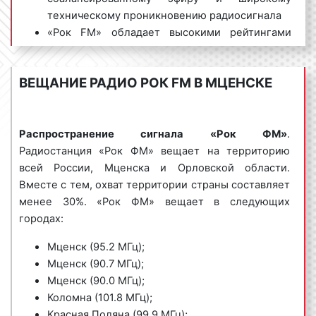
Пример спотового рекламного ролика на радио
техническому проникновению радиосигнала
«Рок FM»:
«Рок FM» обладает высокими рейтингами
среди слушателей в Мценске и Орловской
области.
ВЕЩАНИЕ РАДИО РОК FM В МЦЕНСКЕ
Рекламодатели давно и по достоинству оценили
2) игровые радиоролики
– это радиоспектакли, в
преимущества размещения рекламных роликов на
рамках которых разыгрывается какая-либо сценка.
«Рок FM». Максимальный охват аудитории,
Распространение сигнала «Рок ФМ»
.
Как правило, игровые радиоролики носят шуточный
качественные радиопрограммы, известность и
Радиостанция «Рок ФМ» вещает на территорию
характер, являются продолжительными по
популярность радиостанции положительно
всей России, Мценска и Орловской области.
времени и хорошо запоминаются
сказываются на эффективности рекламы. Благодаря
Вместе с тем, охват территории страны составляет
радиослушателями.
размещению рекламы на «Рок FM» можно
менее 30%. «Рок ФМ» вещает в следующих
значительно увеличить поток клиентов и поднять
городах:
Пример игрового рекламного ролика на радио «Рок
процент продаж.
FM»:
Мценск (95.2 МГц);
Мценск (90.7 МГц);
Мценск (90.0 МГц);
Коломна (101.8 МГц);
Красная Поляна (99.9 МГц);