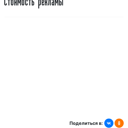
радиостанции
https://www.rockfm.ru
. 5 сентября
2011 года началось спутниковое вещание на
спутнике Eutelsat W7 в радиопакете Триколор ТВ.
Интересно!
«Рок FM» – это первая коммерческая
музыкальная радиостанция, которая начала
вещание в FM-диапазоне на территории
Советского Союза.
Тематика вещания Рок ФМ в Мценске
Радиостанция «Рок ФМ» транслирует:
всемирно известные рок-композиции;
проверенные временем;
хиты прошлых лет, не теряющие
актуальность и по сей день.
Поделиться в:
«Рок FM» очень популярно среди рекламодателей в