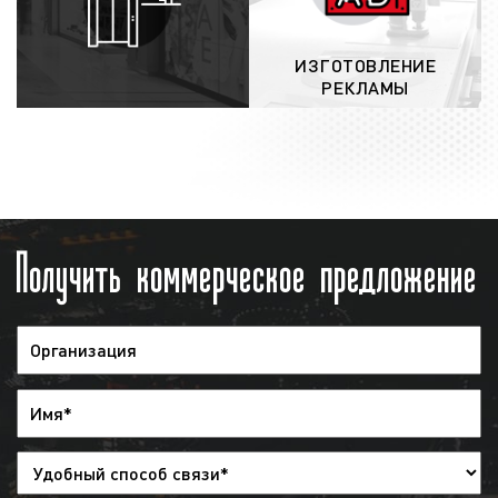
рекламной кампании заказчику
предоставляется отчет. Указанный отчет
ИЗГОТОВЛЕНИЕ
предоставляется в виде
эфирной
РЕКЛАМЫ
справки
. Также в качестве
дополнительной отчетности мы можем
предоставить запись выхода рекламы.
Обращаем внимание, что наша компания
не отслеживает выходы рекламы
Получить коммерческое предложение
заказчика на радио. Рекламодатель
может самостоятельно отслеживать
корректность выхода рекламы на радио с
помощью имеющегося графика
(медиаплана).
Итак, как видим, процесс размещения
рекламы на радио является довольно
простым. В среднем для размещения рекламы
необходимо 5-7 рабочих дней при условии, что
у заказчика нет рекламного ролика. В случае,