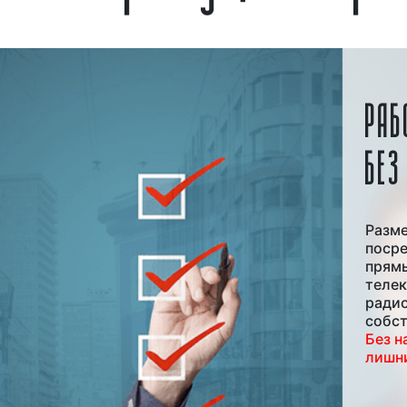
РАБ
БЕЗ
Разм
посре
прямы
телек
ради
собст
Без н
лишни