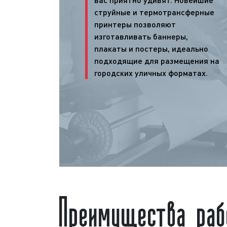
струйные и термотрансферные
принтеры позволяют
изготавливать баннеры,
плакаты и постеры, идеально
подходящие для размещения на
городских уличных форматах.
Преимущества ра