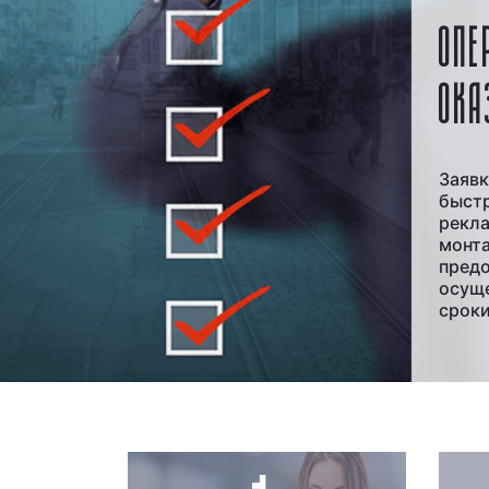
ОПЕ
ОКА
Заяв
быстр
рекл
монт
предо
осуще
срок