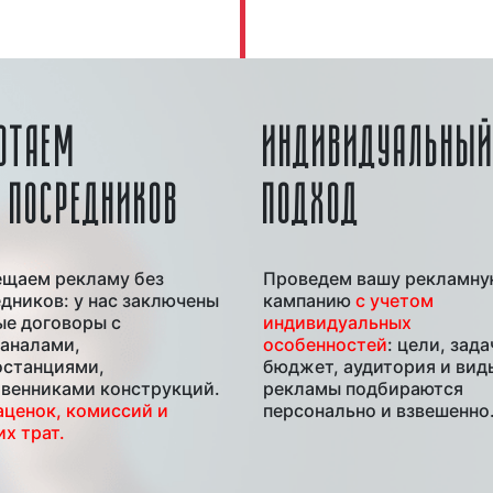
ОТАЕМ
ИНДИВИДУАЛЬНЫ
 ПОСРЕДНИКОВ
ПОДХОД
ещаем рекламу без
Проведем вашу рекламн
дников: у нас заключены
кампанию
с учетом
е договоры с
индивидуальных
аналами,
особенностей
: цели, зада
останциями,
бюджет, аудитория и вид
венниками конструкций.
рекламы подбираются
аценок, комиссий и
персонально и взвешенно
х трат.