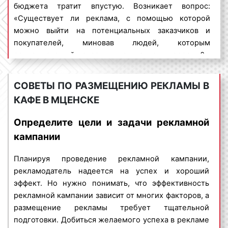
населению о продаваемых товарах и оказываемых
бюджета тратит впустую. Возникает вопрос:
услугах.
«Существует ли реклама, с помощью которой
можно выйти на потенциальных заказчиков и
Можно заключить, что размещение рекламы в кафе
покупателей, миновав людей, которым
Мценска и Орловской области стоит не дорого.
рекламируемый товар или услуга, не интересны?».
Денежные средства, вложенные в indoor-рекламу,
На данный вопрос можно дать положительный
окупаются быстро, а высокая эффективность
ответ. Речь идет об индор-рекламе.
способствует увеличению потока клиентов и
СОВЕТЫ ПО РАЗМЕЩЕНИЮ РЕКЛАМЫ В
повышению процента продаж.
КАФЕ В МЦЕНСКЕ
Indoor-реклама – представляет собой
разновидность рекламы, ориентированной на
Планируя проведение
рекламной кампании
в кафе,
Определите цели и задачи рекламной
заранее определённую целевую аудиторию. Индор-
рекламодатель, зачастую, во главу угла ставит
кампании
реклама дает возможность размещать рекламные
именно финансовый аспект. Поэтому стоимость
материалы в помещениях, зданиях и сооружениях
размещения рекламы в кафе в Мценске является
Планируя проведение рекламной кампании,
самого широкого профиля:
важным вопросом. Для получения коммерческого
рекламодатель надеется на успех и хороший
предложения об условиях и ценах размещения
многоэтажные дома;
эффект. Но нужно понимать, что эффективность
рекламы в кафе в Мценске необходимо
бизнес-центры;
рекламной кампании зависит от многих факторов, а
предоставить следующую информацию:
торговые центры;
размещение рекламы требует тщательной
поликлиники, МФЦ, ЖД вокзалы;
подготовки. Добиться желаемого успеха в рекламе
вид рекламы или поверхность, на которой