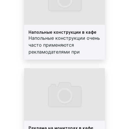
Реклама в кафе является одним из ярких
монтажные работы. При
представителей индор-рекламы. Главным
необходимости демонтируем
достоинством indoor-рекламы является
старые рекламные материалы
возможность предложить товар или услугу заранее
определенному кругу людей. Состав целевой
Напольные конструкции в кафе
аудитории при проведении рекламной кампании с
Напольные конструкции очень
использованием индор-форматов можно с
часто применяются
легкостью спрогнозировать. Данное
рекламодателями при
обстоятельство позволяет рекламодателям
размещении рекламы в кафе.
быстро, с большой эффективностью и с
Наше агентство оказывает
наименьшими затратами доносить
помощь рекламодателям в
соответствующую рекламную информацию до
установке напольных
потенциальных клиентов и покупателей.
конструкций. Что мы делаем?
- готовим дизайн-проект,
Виды рекламы в кафе в Мценске
печатаем ростовую фигуру,
доставляем и устанавливаем
Существуют различные виды рекламы в кафе. Так,
по указанному адресу
выделают следующие рекламные форматы:
1)
В зависимости от материального носителя
Реклама на мониторах в кафе