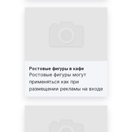
установлены в кафе, привлекают больше
объявлением. Рекламные
всего внимания. Данный формат очень
плакаты бывают различных
популярен у наших клиентов, которые
размеров. Как правило,
считают их наиболее эффективным видом
стандартный размер
рекламы.
лайтбокса составляет 1.2 х 1.8
м. Лайтбокс хорошо заметен и
Пример рекламы на мониторе в кафе:
располагается на уровне глаз
человека
брендирование входа в кафе. Брендирование
Ростовые фигуры в кафе
Ростовые фигуры могут
входной группы в кафе очень популярно, т.к.
применяться как при
позволяет применять различные рекламные
размещении рекламы на входе
материалы и разнообразные форматы. Вместе
в кафе, так и внутри
с тем, данный вид рекламы иногда сложно
помещения. Мы поможем
согласовать с руководством кафе
изготовить рекламную
Пример брендирования входа в кафе:
конструкцию, доставить ее к
месту установки. Стоимость
изготовления ростовой