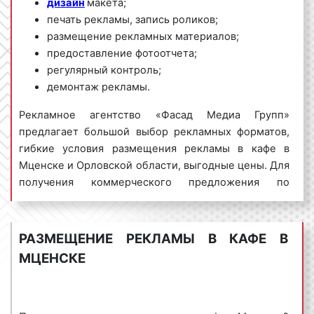
дизайн
макета;
печать рекламы, запись роликов;
размещение рекламных материалов;
предоставление фотоотчета;
регулярный контроль;
демонтаж рекламы.
Рекламное агентство «Фасад Медиа Групп»
предлагает большой выбор рекламных форматов,
гибкие условия размещения рекламы в кафе в
Мценске и Орловской области, выгодные цены. Для
получения коммерческого предложения по
размещению рекламы в кафе в Мценске
обращайтесь по телефону:
8 800 201-23-74
или оставьте заявку на сайте
.
Размещение
РАЗМЕЩЕНИЕ РЕКЛАМЫ В КАФЕ В
рекламы в
кафе
«под ключ» гарантируем!
МЦЕНСКЕ
Реклама в кафе пользуется
большим
спросом
среди представителей бизнеса.
Востребованность рекламы в кафе объясняется