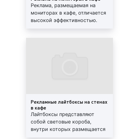
выделяют:
Реклама, размещаемая на
мониторах в кафе, отличается
листовки, буклеты, флаеры, визитки и другие
высокой эффективностью.
печатные материалы. Печатные рекламные
Минимальный период
материалы очень популярны среди
размещения рекламы
рекламодателей, поскольку позволяют с
составляет 15 дней.
высокой эффективностью провести
Минимальная длина ролика –
рекламную кампанию товаров и услуг.
5 сек. Количество выходов
Высокая эффективность обусловливается
варьируется в зависимости от
тем, что посетитель кафе со 100%
наличия места в рекламном
вероятностью возьмет листовку, флаер или
блоке. Мониторы
буклет и увидит размещенную на них
устанавливаются, как правило,
рекламу.
в зоне ресепшн
Рекламные лайтбоксы на стенах
Пример печатных рекламных материалов в кафе:
в кафе
Лайтбоксы представляют
собой световые короба,
реклама на мониторах в кафе. Рекламные
внутри которых размещается
ролики, размещаемые на мониторах, которые
плакат с рекламным