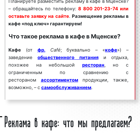
Планируете разместить рекламу в кафе в Мценске?
целым рядом факторов:
– обращайтесь по телефону:
8 800 201-23-74 или
оставьте заявку на сайте
.
Размещение рекламы в
высокая
частота контактов
;
кафе
«под ключ» гарантируем!
массовый охват аудитории;
разнообразие рекламных форматов;
Что такое реклама в кафе в Мценске?
непрерывное воздействие на целевую
аудиторию;
Кафе
(от
фр.
Caf
é
; буквально – «
кофе
») –
низкие цены и регулярные скидки.
заведение
общественного питания
и отдыха,
похожее на небольшой
ресторан
, но с
Реклама в кафе является эффективным средством
ограниченным по сравнению с
для увеличения потока клиентов и повышения
рестораном
ассортиментом
продукции, также,
процента продаж. Многие клиенты нашего
возможно, – с
самообслуживанием
.
рекламного агентства используют рекламу в кафе
на постоянной основе, добиваясь при этом высоких
По ассортименту реализуемой продукции
результатов.
подразделяются на: кофейня, кафе-пекарня
Реклама в кафе: что мы предлагаем?
(кондитерская), кафе-мороженое, кафе-гриль,
Мы сопровождаем
рекламные кампании
по всей
кафе-бар, интернет-кафе;
России: планируем этапы проведения рекламных
кампаний, определяем задачи, способы и средства
По месторасположению: стационарное и уличное.