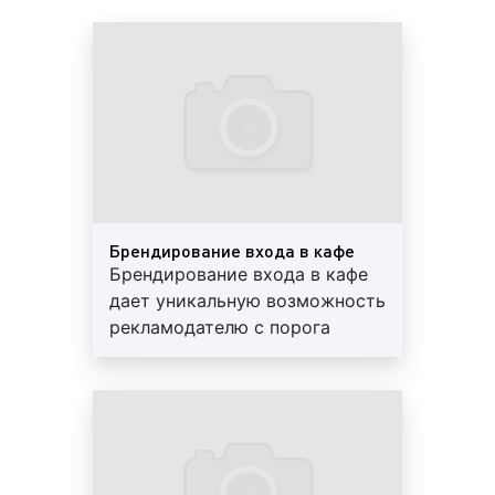
популярность кафе среди жителей столицы,
стараются разместить рекламу как внутри
помещения кафе, так и снаружи. Реклама в кафе
Мценска отличается высокой эффективностью и
большой популярностью среди представителей
столичного бизнеса.
Реклама в кафе представляет собой один из видов
indoor-рекламы. Напомним, что Indoor-реклама или
реклама внутри помещений – это информационное
Брендирование входа в кафе
сообщение о товаре или услуге, размещаемое на
Брендирование входа в кафе
стационарных стендах, мониторах и других
дает уникальную возможность
рекламных конструкциях, установленных внутри
рекламодателю с порога
помещений, зданий и сооружений. Иногда рекламу
обратить внимание
внутри помещений называют «внутренняя
потенциальных клиентов на
реклама», «интерьерная реклама» или «Indoor
рекламируемые товары или
Advertising». Индор-реклама представляет собой
услуги. Минимальный период -
разновидность рекламы «Out of Home».
6 мес. Мы все сделаем сами:
изготовим пленку, проведем