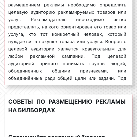
трассах. Фото 1
размещением рекламы необходимо определить
целевую аудиторию рекламируемых товаров или
услуг. Рекламодателю необходимо четко
представлять, на кого ориентирован его товар или
Пример рекламы на щитах 3x6 (билбордах) на
услуга, кто тот конкретный человек, который
трассах. Фото 2
нуждается в покупке товара или услуги. Вопрос с
целевой аудитории является краеугольным для
любой рекламной кампании. Под целевой
Пример рекламы на щитах 3x6 (билбордах) на
аудиторией принято понимать группы людей,
трассах. Фото 3
объединенных общими признаками, или
объединённые ради общей цели или задачи. Под
общими признаками могут пониматься любые
Пример рекламы на щитах 3x6 (билбордах) на
характеристики.
трассах. Фото 4
СОВЕТЫ ПО РАЗМЕЩЕНИЮ РЕКЛАМЫ
В целях повышения эффективности рекламы
НА БИЛБОРДАХ
необходимо не только знать потенциального
клиента, но и суметь донести рекламу именно
Пример рекламы на щитах 3x6 (билбордах) на
вашему потенциальному клиенту. Одним из
трассах. Фото 5
эффективных способов сделать это является