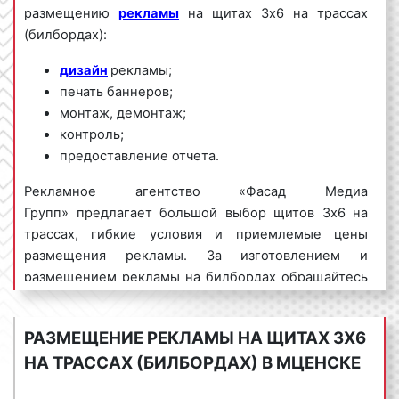
размещению
рекламы
на щитах 3х6 на трассах
(билбордах):
дизайн
рекламы;
печать баннеров;
монтаж, демонтаж;
контроль;
предоставление отчета.
Рекламное агентство «Фасад Медиа
Групп» предлагает большой выбор щитов 3х6 на
трассах, гибкие условия и приемлемые цены
размещения рекламы. За изготовлением и
размещением рекламы на билбордах обращайтесь
по телефону:
8 800 201-23-74 или оставьте заявку
на сайте
.
Размещение рекламы «под ключ»
РАЗМЕЩЕНИЕ РЕКЛАМЫ НА ЩИТАХ 3Х6
гарантируем!
НА ТРАССАХ (БИЛБОРДАХ) В МЦЕНСКЕ
Реклама на щитах 3х6 на трассах (билбордах)
пользуется
большим спросом
среди