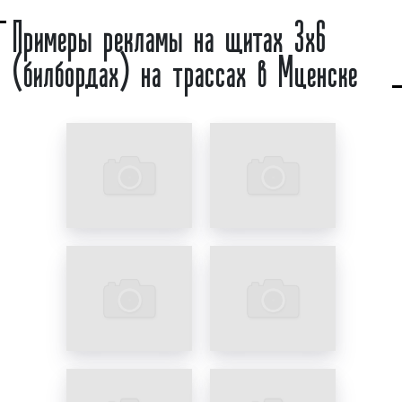
История рекламных щитов на трассах 3x6
Примеры рекламы на щитах 3х6
(билбордов) насчитывает тысячи лет. Первые
(билбордах) на трассах в Мценске
рекламные щиты появились еще в Древнем Египте,
в котором горожане делали примитивные
объявления, прибивали их на деревянные доски и
использовали для привлечения внимания к
продаваемым товарам. Современному билборду
несколько десятков лет. Первые рекламные
билборды современного типа появились в
США
в
начале 20 века. По некоторым данным первой
рекламой, размещенной на билборде, была
реклама пены для бритья. Поначалу рекламные
билборды были не большими. Однако по мере
роста числа частных авто рекламные щиты на
трассах (билборды) увеличивались в размерах
(чтобы на скорости иметь возможность увидеть
рекламу) и устанавливались вдоль трасс, шоссе и
хайвэев. В России билборд появился в начале 90-х
годов. Самой популярной конструкцией стал щит