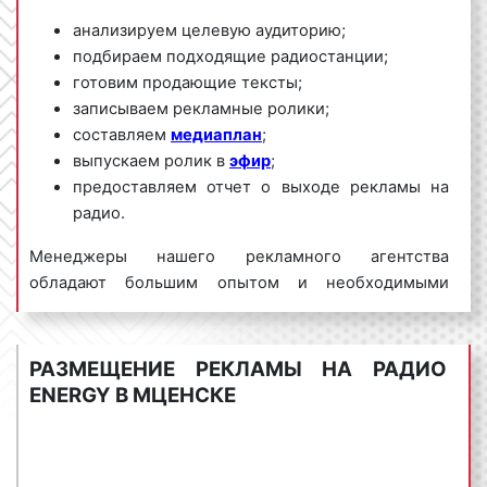
анализируем целевую аудиторию;
подбираем подходящие радиостанции;
готовим продающие тексты;
записываем рекламные ролики;
составляем
медиаплан
;
выпускаем ролик в
эфир
;
предоставляем отчет о выходе рекламы на
радио.
Менеджеры нашего рекламного агентства
обладают большим опытом и необходимыми
знаниями для проведения качественных и
эффективных рекламных кампаний на Радио Energy.
Для получения коммерческого предложения по
РАЗМЕЩЕНИЕ РЕКЛАМЫ НА РАДИО
размещению рекламы на Радио Energy в Мценске и
ENERGY В МЦЕНСКЕ
Орловской области необходимо обращаться по
телефону:
8 800 201-23-74 или оставить заявку на
сайте
.
Размещение рекламы на радио «под ключ»