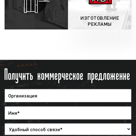
замечаний, сделанных заказчиком.
Рекламодатель может менять время
выхода рекламы, количество выходов
ИЗГОТОВЛЕНИЕ
РЕКЛАМЫ
рекламы в день и за период, долю
прайма. Корректировки, производимые
заказчиком, приводят к изменению цены.
Поэтому, после каждого исправления
медиаплан согласуется с рекламодателем
заново;
Получить коммерческое предложение
заключение договора:
после согласования
условий выхода рекламы на радио между
заказчиком и нашим агентством заключается
договор. В договоре указываются все
основные положения выхода рекламы, а
также прописываются достигнутые
договоренности по медиаплану. Договор
направляется заказчику по электронной
почте, а оригиналы – по почте России или
курьером;