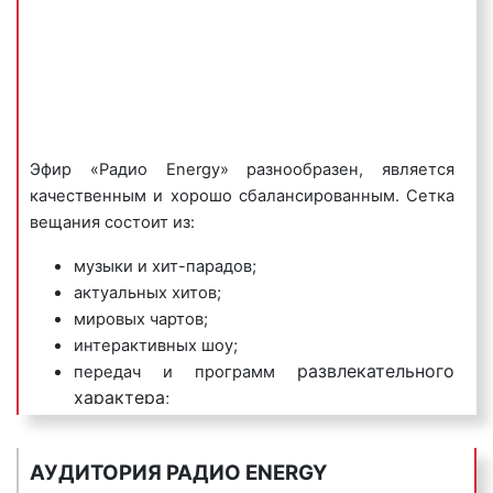
времени и хорошо запоминаются
радиослушателями.
Пример игрового рекламного ролика на «Радио
Энерджи»:
Эфир «Радио Energy» разнообразен, является
качественным и хорошо сбалансированным. Сетка
вещания состоит из:
3) имиджевые (брендовые) радиоролики
–
направлены на создание положительного образа
музыки и хит-парадов;
компании или ее бренда, способствуют быстрому
актуальных хитов;
запоминанию бренда организации или ее названия.
мировых чартов;
интерактивных шоу;
Пример имиджевого рекламного ролика на «Радио
развлекательного
передач и программ
Энерджи»:
характера
;
музыкальных конкурсов
;
горячих музыкальных новинок и
АУДИТОРИЯ РАДИО ENERGY
проверенных временем хитов
;