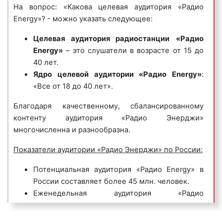
выпусков новостей.
На вопрос: «Какова целевая аудитория «Радио
4) музыкальные логотипы
– это радиоролики, в
Energy»? - можно указать следующее:
которых название фирмы или ее бренд
В эфире периодически проводятся специальные
исполняется нараспев. Одним из самых известных
проекты, которые пользуются большим успехом у
Целевая аудитория радиостанции
«Радио
музыкальных логотипов является музыкальный
аудитории. Некоторые из них «Радио Energy»
Energy»
– это слушатели в возрасте от 15 до
логотип компании Данон, который звучит так:
проводит на постоянной основе. К ним относятся
40 лет.
«Ммм, Данон».
«NRJ In The Mountain», «Пересядь на велик» и
Ядро целевой аудитории «Радио Energy»
:
«Детектор правды». Благодаря качественному и
«Все от 18 до 40 лет».
Пример музыкального логотипа на «Радио
обширному радиоконтенту рекламодатели
Энерджи»:
Благодаря качественному, сбалансированному
предпочитают размещать рекламу на «Радио
контенту аудитория «Радио Энерджи»
Energy». Эффективность рекламы находится на
многочисленна и разнообразна.
высоком уровне. Денежные средства, вложенные в
рекламу на «NRJ», окупаются быстро.
Показатели аудитории «Радио Энерджи» по России:
5) джинглы
– короткие, как правило 20 сек.,
Потенциальная аудитория «Радио Energy» в
песенки, в которых сообщается потенциальному
России составляет более 45 млн. человек.
клиенту либо о самой компании, либо о
Еженедельная аудитория «Радио
продаваемых ею товарах или оказываемых услугах.
Energy» составляет более 10.7 млн. человек в
Джинглы хорошо запоминаются и относятся к
России.
«прилипчивым песенкам».