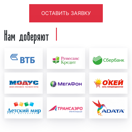
Необходимо отметить, что реклама на радио
«Энерджи» тем эффективнее, чем длительнее
ОСТАВИТЬ ЗАЯВКУ
период выхода рекламных роликов в эфире
радиостанции. Поэтому, если вы хотите, чтобы
Нам доверяют
реклама дала отдачу, а денежные средства,
вложенные в рекламу на радио, оправдались,
размещайте рекламу в течение месяца и более.
Как разместить рекламу на радио
«Энерджи»
в Мценске
Зачастую, наши клиенты спрашивают, как
разместить рекламу на «Энерджи» в Мценске?
Процесс размещения рекламы на радио «Энерджи»
можно разделить на несколько этапов:
создание и проверка рекламного ролика:
перед тем, как запустить рекламу на радио,
необходимо создать рекламный материал, т.е.
рекламный ролик. Рекламный ролик может