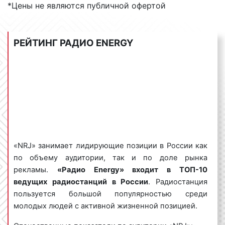
*Цены не являются публичной офертой
В настоящий момент радиостанции NRJ под общим
брендом вещают во Франции, России, Австрии,
Бельгии, Болгарии, Гваделупе, Гвиане, Германии,
РЕЙТИНГ РАДИО ENERGY
Грузии, Египте, Кипре, Ливане, Майотте, Маври́кии,
Марокко, Мартинике, Новой Каледонии, Норвегии,
Реюньо́не, Таити, Швеции, Швейцарии и
Финляндии.
Сетка вещания радио Energy в Мценске
В 90-х частоте 104.2 МГц вещало «Радио Надежда».
«NRJ» занимает лидирующие позиции в России как
Эфир был ориентирован на женскую аудиторию и
по объему аудитории, так и по доле рынка
был насыщен диалогами, а также играми со
рекламы.
«Радио Energy» входит в ТОП-10
слушателями. В настоящее время формат вещания
ведущих радиостанций в России
. Радиостанция
«радио Energy» – современная молодежная модная
пользуется большой популярностью среди
музыка
Contemporary hit radio
(CHR). Сетка
молодых людей с активной жизненной позицией.
вещания «радио Energy» разнообразна. Контент