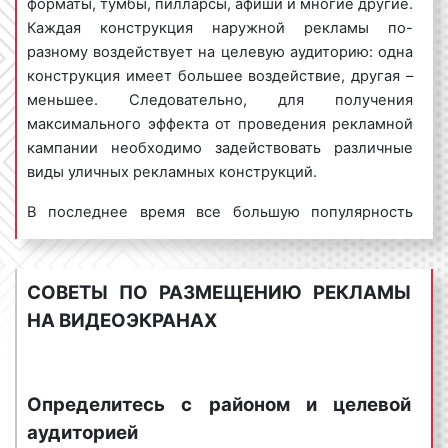
форматы, тумбы, пилларсы, афиши и многие другие.
екламы на видеоэкранах. Фото 1
Пример р
Каждая конструкция наружной рекламы по-
разному воздействует на целевую аудиторию: одна
конструкция имеет большее воздействие, другая –
меньшее. Следовательно, для получения
екламы на видеоэкранах. Фото 2
Пример р
максимального эффекта от проведения рекламной
кампании необходимо задействовать различные
виды уличных рекламных конструкций.
екламы на видеоэкранах. Фото 3
Пример р
В последнее время все большую популярность
набирает диджитал-реклама. К конструкциям
диджитал-рекламы относятся, в том числе,
екламы на видеоэкранах. Фото 4
Пример р
видеоэкраны. Видеоэкран – это закрепленный на
СОВЕТЫ ПО РАЗМЕЩЕНИЮ РЕКЛАМЫ
металлической опоре светодиодный или ламповый
НА ВИДЕОЭКРАНАХ
экран, способный в любое время суток и в любую
екламы на видеоэкранах. Фото 5
Пример р
погоду без потери качества воспроизводить
рекламный ролик. Видеоэкраны являются
Видеоэкраны в Мценске: виды
Определитесь с районом и целевой
инновационными и привлекающими внимание
В столице установлено большое количество
конструкциями наружной рекламы. Очень часто
аудиторией