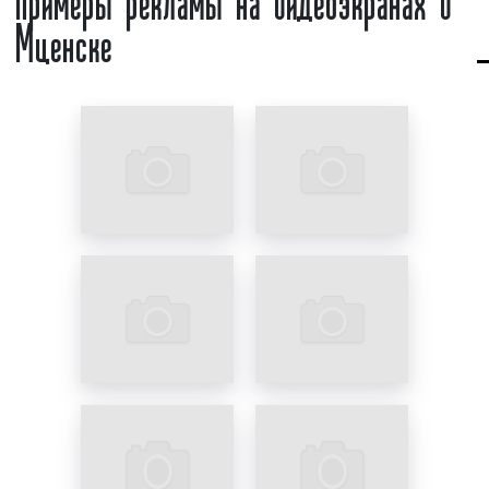
Мценске
рекламной конструкции, поскольку в городах
жизнь «кипит» круглые сутки. Следовательно, если
вы хотите, чтобы вашу рекламу увидели,
необходимо выбирать именно видеоэкраны в
качестве рекламной конструкции.
Какие еще критерии являются важными в выборе
видеоэкрана в качестве конструкции для
размещения рекламы? На данный ответ можно
ответить так:
яркость и новизна;
динамизм рекламного изображения;
возможность быстрой смены рекламных
материалов;
деление рекламного времени на блоки;
круглосуточная работа.
Указанные факторы делают рекламу на
видеоэкранах
эффективным
способом