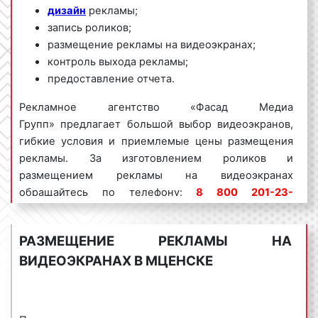
дизайн
рекламы;
запись роликов;
размещение рекламы на видеоэкранах;
контроль выхода рекламы;
предоставление отчета.
Рекламное агентство «Фасад Медиа
Групп» предлагает большой выбор видеоэкранов,
гибкие условия и приемлемые цены размещения
рекламы. За изготовлением роликов и
размещением рекламы на видеоэкранах
обращайтесь по телефону:
8 800 201-23-
74 или оставьте заявку на сайте
.
Размещение
рекламы «под ключ» гарантируем!
РАЗМЕЩЕНИЕ РЕКЛАМЫ НА
Реклама на видеоэкранах пользуется
большим
ВИДЕОЭКРАНАХ В МЦЕНСКЕ
спросом
среди представителей бизнеса.
Востребованность данного вида рекламы
объясняется целым рядом факторов: