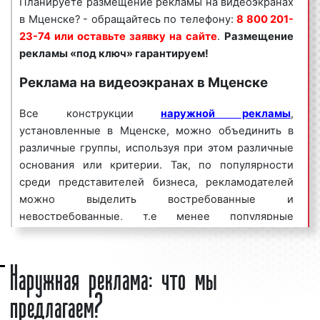
Планируете размещение рекламы на видеоэкранах
высокая
частота контактов
;
в Мценске? - обращайтесь по телефону:
8 800 201-
массовый
охват аудитории
;
23-74 или оставьте заявку на сайте
.
Размещение
низкая стоимость записи роликов;
рекламы «под ключ» гарантируем!
смена рекламного сюжета;
Реклама на видеоэкранах в Мценске
100% эффект и многое другое.
Как можно видеть, реклама на видеоэкранах
Все конструкции
наружной рекламы
,
является эффективным средством для увеличения
установленные в Мценске, можно объединить в
потока клиентов и повышения процента продаж.
различные группы, используя при этом различные
Многие клиенты нашего рекламного агентства
основания или критерии. Так, по популярности
используют видеоэкраны для размещения рекламы
среди представителей бизнеса, рекламодателей
на постоянной основе.
можно выделить востребованные и
невостребованные, т.е менее популярные
ООО «Фасад Медиа Групп» организует и
рекламные конструкции. Одним из наиболее
сопровождает
рекламные кампании
:
востребованных и популярных видов рекламных
Наружная реклама: что мы
конструкций является видеоэкран.
планируем этапы проведения рекламных
предлагаем?
кампаний;
Возникает закономерный вопрос: «Что такое
определяем задачи, способы и средства
видеоэкран?».
Видеоэкран
– это ламповая или