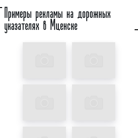
Примеры рекламы на дорожных
представляющие собой световые короба из акрила
или оргстекла, установленные на мачте городского
указателях в Мценске
освещения или на собственной металлической
опоре, имеющие размеры от 25 кв. см до 2 кв. м, на
которых размещается реклама и/или информация о
наименовании искомого объекта, а также
направлении к нему.
Разрешена ли реклама на дорожных
указателях (знаках) в Мценске?
В соответствии с ФЗ «О рекламе», а также согласно
иным законам РФ
на дорожных знаках запрещено
размещать рекламную, а также иную
коммерческую информацию
. Следовательно,
говорить о рекламе на дорожных указателях
(знаках) можно с натяжкой. Главная задача
указателей состоит в том, чтобы сообщать
водителям частных авто, пассажирам