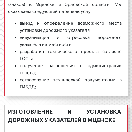
(знаков) в Мценске и Орловской области. Мы
оказываем следующий перечень услуг:
выезд и определение возможного места
установки дорожного указателя;
визуализация и отрисовка дорожного
указателя на местности;
разработка технического проекта согласно
ГОСТа;
получение разрешения в администрации
города;
согласование технической документации в
ГИБДД;
изготовление дорожного указателя;
установка дорожного указателя;
предоставление отчета.
ИЗГОТОВЛЕНИЕ И УСТАНОВКА
ДОРОЖНЫХ УКАЗАТЕЛЕЙ В МЦЕНСКЕ
ООО «Фасад Медиа Групп» предлагает большой
выбор мест установки дорожных указателей в