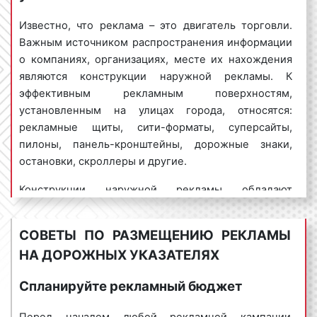
Таким образом, реклама на дорожных указателях
представляет собой всего лишь наименование
Известно, что реклама – это двигатель торговли.
объекта и направление к этому объекту с
Важным источником распространения информации
указанием расстоянеия до него.
о компаниях, организациях, месте их нахождения
являются конструкции наружной рекламы. К
Примеры рекламы на дорожных указателях в
эффективным рекламным поверхностям,
Мценске представлены на фото:
установленным на улицах города, относятся:
рекламные щиты, сити-форматы, суперсайты,
пилоны, панель-кронштейны, дорожные знаки,
Пример рекламы на дорожных
остановки, скроллеры и другие.
указателях. Фото 1
Конструкции наружной рекламы обладают
преимуществами, отличающими их от иных
источников распространения информации о
Пример рекламы на дорожных
СОВЕТЫ ПО РАЗМЕЩЕНИЮ РЕКЛАМЫ
товарах и услугах, компаниях и организациях.
указателях. Фото 2
НА ДОРОЖНЫХ УКАЗАТЕЛЯХ
Одним из таких преимуществ является
возможность выбора адреса установки рекламной
Спланируйте рекламный бюджет
конструкции или ее аренды. Дорожные указатели
Пример рекламы на дорожных
относятся к тому виду конструкций наружной