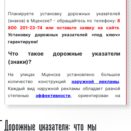
Мценске, гибкие условия и приемлемые цены. За
изготовлением и установкой дорожных указателей
Планируете установку дорожных указателей
в Мценске обращайтесь по телефону:
8 800 201-
(знаков) в Мценске? - обращайтесь по телефону:
8
23-74 или оставьте заявку на сайте.
Установку
800 201-23-74 или оставьте заявку на сайте
.
дорожных указателей «под ключ» гарантируем!
Установку дорожных указателей «под ключ»
Установка дорожных указателей (знаков)
гарантируем!
пользуется
большим спросом
среди
Что такое дорожные указатели
представителей мценского бизнеса.
(знаки)?
Востребованность данного вида конструкции
объясняется целым рядом факторов:
На улицах Мценска установлено большое
количество конструкций
высокая
частота контактов
наружной рекламы
;
.
Каждый вид наружной рекламы обладает разной
массовый
охват аудитории
;
степенью
ориентировка транспортного потока;
эффективности
, ориентирован на
определенную
хорошая видимость указателя;
целевую аудиторию
, направлен на
достижение разных целей
скидки от объема заказа и др.
рекламной кампании
.
Дорожные указатели: что мы
Среди конструкций, которые предназначены для
Как можно видеть, установка дорожных указателей
того, чтобы ориентировать транспортный поток, а
(знаков) в Мценске является эффективным
также пешеходов по направлению к объекту