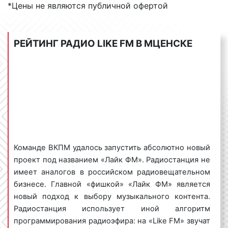
Sportify и iTunes Radio. Если говорить коротко, то
*Цены не являются публичной офертой
«Лайк ФМ» – это первое в России интерактивное
Интернет-радио.
РЕЙТИНГ РАДИО LIKE FM В МЦЕНСКЕ
Тематика вещания: музыкальная,
CH
R
(Contemporary hit radio (с англ. – «радио
современных хитов»), также current hits (с англ. —
«текущие хиты») или Top 40, — это формат
радиовещания, распространенный в мире, основу
музыкального наполнения которого составляют
наиболее популярные текущие хиты,
определяющиеся с помощью чартов). Контент
вещания «Like FM» – только музыка. Музыкальной
Команде ВКПМ удалось запустить абсолютно новый
основой радиоэфира являются современные
проект под названием «Лайк ФМ». Радиостанция не
зарубежные и отечественные саундтреки.
имеет аналогов в российском радиовещательном
бизнесе. Главной «фишкой» «Лайк ФМ» является
новый подход к выбору музыкального контента.
Радиостанция использует иной алгоритм
Виды рекламных роликов на радио Лайк
программирования радиоэфира: на «Like FM» звучат
ФМ в Мценске