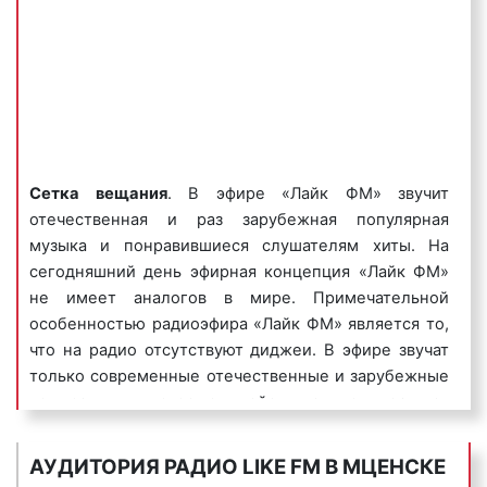
4) музыкальные логотипы
– это радиоролики, в
которых название фирмы или ее бренд
исполняется нараспев. Одним из самых известных
музыкальных логотипов является музыкальный
Сетка вещания
. В эфире «Лайк ФМ» звучит
логотип компании Данон, который звучит так:
отечественная и раз зарубежная популярная
«Ммм, Данон».
музыка и понравившиеся слушателям хиты. На
Пример музыкального логотипа на радио «Лайк
сегодняшний день эфирная концепция «Лайк ФМ»
ФМ»:
не имеет аналогов в мире. Примечательной
особенностью радиоэфира «Лайк ФМ» является то,
что на радио отсутствуют диджеи. В эфире звучат
только современные отечественные и зарубежные
композиции, которые действительно нравятся
5) джинглы
– короткие, как правило 20 сек.,
целевой аудитории радиостанции. Тематика
песенки, в которых сообщается потенциальному
вещания: музыкальная, CHR (Contemporary hit radio
АУДИТОРИЯ РАДИО LIKE FM В МЦЕНСКЕ
клиенту либо о самой компании, либо о
(с англ. – «радио современных хитов»), также