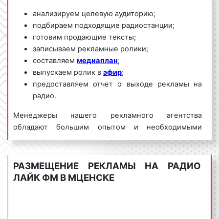
анализируем целевую аудиторию;
подбираем подходящие радиостанции;
готовим продающие тексты;
записываем рекламные ролики;
составляем
медиаплан
;
выпускаем ролик в
эфир
;
предоставляем отчет о выходе рекламы на
радио.
Менеджеры нашего рекламного агентства
обладают большим опытом и необходимыми
знаниями для проведения качественных и
эффективных рекламных кампаний на Лайк ФМ. Для
получения коммерческого предложения по
РАЗМЕЩЕНИЕ РЕКЛАМЫ НА РАДИО
размещению рекламы на радио Лайк ФМ в Мценске
ЛАЙК ФМ В МЦЕНСКЕ
и Орловской области необходимо обращаться по
телефону:
8 800 201-23-74 или оставить заявку на
сайте
.
Размещение рекламы на радио «под ключ»