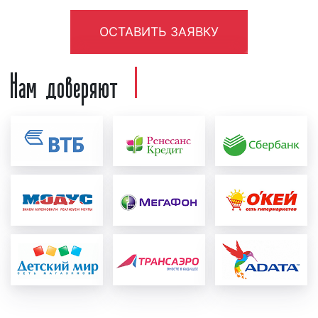
перед тем, как запустить рекламу на радио,
необходимо создать рекламный материал, т.е.
ОСТАВИТЬ ЗАЯВКУ
рекламный ролик. Рекламный ролик может
быть предоставлен как рекламодателем, так
Нам доверяют
и создан в нашей звукозаписывающей студии.
Для создания рекламного ролика нашими
специалистами рекламодатель должен
предоставить следующую информацию:
концепцию рекламы, примерный текст,
условия акции, контакты и адреса. Также
рекламодатель может предоставить иную
информацию, важную с его точки зрения.
После создания рекламный ролик
проверяется на соответствие требованиям
ФЗ «
О рекламе
». Ролик проверяется как
юристами нашей компании, так и юристами
радиостанции. При необходимости в
рекламный материал вносятся
соответствующие корректировки и