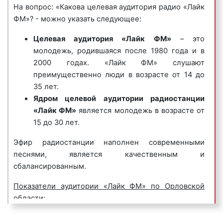
продаваемых ею товарах или оказываемых услугах.
На вопрос: «Какова целевая аудитория радио «Лайк
current hits (с англ. — «текущие хиты») или Top 40,
Джинглы хорошо запоминаются и относятся к
ФМ»? - можно указать следующее:
— это формат радиовещания, распространенный в
«прилипчивым песенкам».
мире, основу музыкального наполнения которого
Целевая аудитория «Лайк ФМ»
– это
составляют наиболее популярные текущие хиты,
Пример рекламного ролика джингл на радио «Лайк
молодежь, родившаяся после 1980 года и в
определяющиеся с помощью чартов).
ФМ»:
2000 годах. «Лайк ФМ» слушают
преимущественно люди в возрасте от 14 до
35 лет.
Ядром целевой аудитории радиостанции
«Лайк ФМ»
является молодежь в возрасте от
6) корпоративные гимны
– радиоролики,
15 до 30 лет.
представляющие собой песни, иногда до
нескольких минут длиной, состоящие из
Эфир радиостанции наполнен современными
нескольких куплетов, прославляющие компанию,
песнями, является качественным и
ее бренд, товары, коллектив и т.д. Предназначены
сбалансированным.
для формирования положительного впечатления у
Показатели аудитории «Лайк ФМ» по Орловской
потенциальных клиентов и покупателей.
области:
Пример корпоративного гимна на радио «Лайк
Потенциальная аудитория «Лайк ФМ» в
ФМ»: