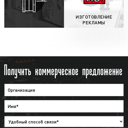
направляется заказчику по электронной
почте, а оригиналы – по почте России или
курьером;
ИЗГОТОВЛЕНИЕ
РЕКЛАМЫ
выход рекламы на радио:
после
заключения договора и проведения
оплаты, рекламный ролик направляется в
эфир радиостанции и загружается в
эфирную сетку. Изменить эфирную сетку
можно за 2 дня до начала размещения
Получить коммерческое предложение
рекламы. При необходимости заказчик
может дать распоряжения, чтобы
рекламный ролик был снят с эфира, но
денежные средства при этом заказчику
не возвращаются;
предоставление отчета
: после окончания
рекламной кампании заказчику
предоставляется отчет. Указанный отчет
предоставляется в виде
эфирной
справки
. Также в качестве