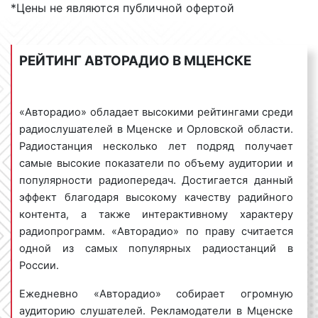
исполнилось 25 лет. В честь этого события был
*Цены не являются публичной офертой
проведен 9-и часовой марафон-концерт с участием
звезд эстрады, политиков, актеров, юмористов.
РЕЙТИНГ АВТОРАДИО В МЦЕНСКЕ
Виды рекламных роликов на Авторадио
в Мценске
«Авторадио» обладает высокими рейтингами среди
радиослушателей в Мценске и Орловской области.
Рекламные ролики на «Авторадио» в Мценске
Радиостанция несколько лет подряд получает
бывают следующих видов:
самые высокие показатели по объему аудитории и
популярности радиопередач. Достигается данный
1) спот
– текст, который читает диктор или
эффект благодаря высокому качеству радийного
несколько ведущих. Спотовый ролик может быть
контента, а также интерактивному характеру
записан и озвучен заранее. Музыкальное
радиопрограмм. «Авторадио» по праву считается
сопровождение при спотовых роликах не является
одной из самых популярных радиостанций в
обязательным. Однако наличие музыки
России.
положительно влияет на воспринимаемость
рекламной информации радиослушателями.
Ежедневно «Авторадио» собирает огромную
аудиторию слушателей. Рекламодатели в Мценске