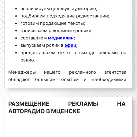
анализируем целевую аудиторию;
подбираем подходящие радиостанции;
готовим продающие тексты;
записываем рекламные ролики;
составляем
медиаплан
;
выпускаем ролик в
эфир
;
предоставляем отчет о выходе рекламы на
радио.
Менеджеры нашего рекламного агентства
обладают большим опытом и необходимыми
знаниями для проведения качественных и
эффективных рекламных кампаний на Авторадио.
Для получения коммерческого предложения по
РАЗМЕЩЕНИЕ РЕКЛАМЫ НА
размещению рекламы на Авторадио в Мценске и
АВТОРАДИО В МЦЕНСКЕ
Орловской области необходимо обращаться по
телефону:
8 800 201-23-74 или оставить заявку на
сайте
.
Размещение рекламы на радио «под ключ»