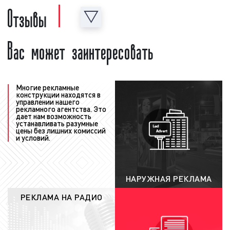
Отзывы
рекламодателем
: после того, как график
рекламы (медиаплан) сформирован, наши
Вас может заинтересовать
менеджеры согласуют его с заказчиком.
При необходимости в медиаплан
вносятся корректировки с учетом
замечаний, сделанных заказчиком.
Рекламодатель может менять время
Многие рекламные
конструкции находятся в
выхода рекламы, количество выходов
управлении нашего
рекламного агентства. Это
рекламы в день и за период, долю
дает нам возможность
прайма. Корректировки, производимые
устанавливать разумные
цены без лишних комиссий
заказчиком, приводят к изменению цены.
и условий.
Поэтому, после каждого исправления
медиаплан согласуется с рекламодателем
заново;
НАРУЖНАЯ РЕКЛАМА
заключение договора:
после согласования
РЕКЛАМА НА РАДИО
условий выхода рекламы на радио между
заказчиком и нашим агентством заключается
договор. В договоре указываются все