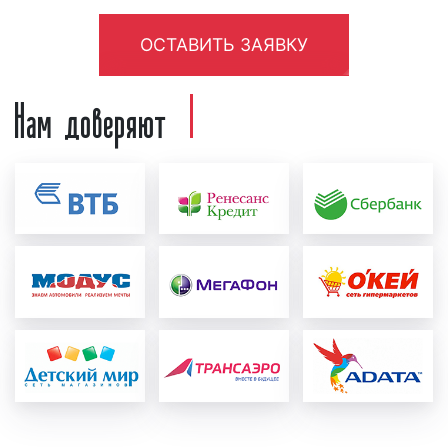
радиостанции. При необходимости в
рекламный материал вносятся
ОСТАВИТЬ ЗАЯВКУ
соответствующие корректировки и
Нам доверяют
исправления с учетом сделанных замечаний;
формирование медиаплана:
после создания и
проверки рекламного ролика формируется
график выхода рекламы в эфире
радиостанции, который называется
"медиаплан". В медиаплане отображается
важная информация, а именно: период
размещения рекламного ролика в эфире
радиостанции, точное время выхода рекламы,
количество выходов рекламы в день, общее
количество выходов рекламы за период, доля
прайма, стоимость рекламной кампании на
радио. Также в медиаплане может
содержаться иная информация, важная с
точки зрения размещения рекламы на радио;
согласование медиаплана с