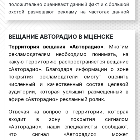
Пример спотового рекламного ролика на
положительно оценивают данный факт и с большой
«Авторадио»:
охотой размещают рекламу на частотах данной
радиостанции. Рекламные ролики, выходящие в
эфир на «Авторадио», обладают высокой
эффективностью. Денежные средства, вложенные
ВЕЩАНИЕ АВТОРАДИО В МЦЕНСКЕ
в рекламу на «Авторадио», окупаются быстро.
2) игровые радиоролики
– это радиоспектакли, в
Территория вещания «Авторадио»
. Многим
Реклама на «Авторадио» способствует
рамках которых разыгрывается какая-либо сценка.
рекламодателям необходимо понимать, на
значительному повышению потока клиентов и
Как правило, игровые радиоролики носят шуточный
какую территорию распространяется вещание
увеличению процента продаж. Рейтинги
характер, являются продолжительными по
«Авторадио». Благодаря информации о зоне
«Авторадио» представлены на графиках.
времени и хорошо запоминаются
покрытия рекламодатели смогут оценить
радиослушателями.
численный и качественный состав целевой
Интересно!
«Авторадио» является победителем
аудитории, которая услышит размещенный в
многих конкурсов и премий, обладатель
Пример игрового рекламного ролика на
эфире «Авторадио» рекламный ролик.
престижных международных наград: NAB 2005
«Авторадио»:
International Broadcasting Excellence Award, финалист
Отвечая на вопрос о территории, которая
NYF's International Radio Program Awards в 2013 и
входит в зону покрытия сигналом
2014 годах.
«Авторадио», наши специалисты сообщают,
что сигнал «Авторадио» может
3) имиджевые (брендовые) радиоролики
–