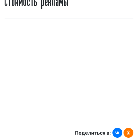
Авторадио
«Авторадио» распространяет свое вещание на
территорию всей России, Мценска и Орловской
области. Сигнал доступен для приема и в странах
СНГ, а также в Монголии, ОАЭ, Таиланде, Латвии,
Молдавии и других странах. Сеть радиостанции
включает в себя более 1800 городов в России и за
рубежом.
Тематика вещания Авторадио
:
российские и
зарубежные хиты от 1980-х по 2000-е.
Музыкальный формат: поп, рок и шансон. В
Мценске и Орловской области «Авторадио»
осуществляет круглосуточное вещание.
Интересно!
5 апреля 2018 г. «Авторадио»
Поделиться в: