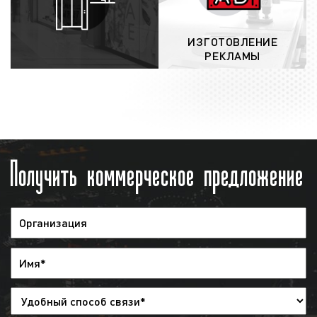
предоставляется отчет. Указанный отчет
предоставляется в виде
эфирной
ИЗГОТОВЛЕНИЕ
справки
. Также в качестве
РЕКЛАМЫ
дополнительной отчетности мы можем
предоставить запись выхода рекламы.
Обращаем внимание, что наша компания
не отслеживает выходы рекламы
заказчика на радио. Рекламодатель
может самостоятельно отслеживать
Получить коммерческое предложение
корректность выхода рекламы на радио с
помощью имеющегося графика
(медиаплана).
Итак, как видим, процесс размещения
рекламы на радио является довольно
простым. В среднем для размещения рекламы
необходимо 5-7 рабочих дней при условии, что
у заказчика нет рекламного ролика. В случае,
если рекламодатель предоставляет готовый